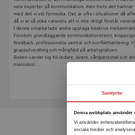
Beskrivning
vara experter på kommunikation, men trots det hamnar vi i
med det vi vill förmedla. Det är ofta i situationer då aff
då vi är så olika varandra att vi inte riktigt förstår varand
I denna omarbetade andra upplaga beskrivs mellanmänsk
Förutom grundläggande kommunikationsteori, kroppsspr
feedback, professionella samtal och konflikthantering. H
grupputveckling och mångfald på arbetsplatsen.
Boken vänder sig till ledare, lärare, vårdpersonal och an
människor.
Visa hela be
Samtycke
Denna webbplats använder 
Vi använder enhetsidentifierar
sociala medier och analysera 