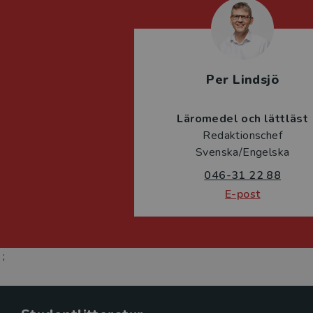
Per Lindsjö
Läromedel och lättläst
Redaktionschef
Svenska/Engelska
046-31 22 88
E-post
;