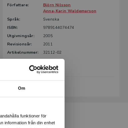
Författare:
Björn Nilsson
Anna-Karin Waldemarson
Språk:
Svenska
ISBN:
9789144074474
Utgivningsår:
2005
Revisionsår:
2011
Artikelnummer:
32112-02
Upplaga:
Andra
Sidantal:
160
Köp- och leveransvillkor
Om
andahålla funktioner för
n information från din enhet