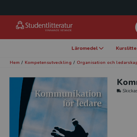
Läromedel
Kurslitt
Hem
/
Kompetensutveckling
/
Organisation och ledarska
Komm
Skicka