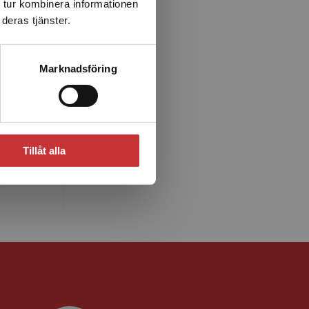
 tur kombinera informationen
deras tjänster.
Marknadsföring
marson
 (1951-
riktning
ap och
Tillåt alla
n i
.