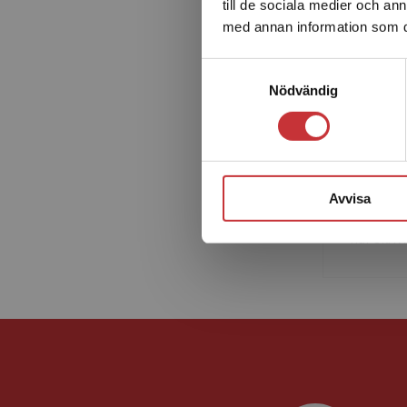
till de sociala medier och a
med annan information som du 
Samtyckesval
Nödvändig
Björn Nil
socialps
nationel
Avvisa
team- oc
har skrivit