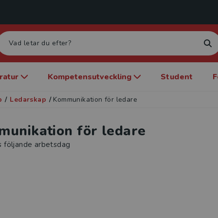
eratur
Kompetensutveckling
Student
F
p
/
Ledarskap
/
Kommunikation för ledare
unikation för ledare
s följande arbetsdag