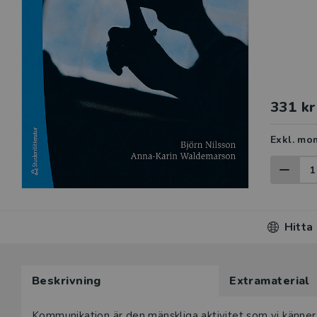
331 kr
Exkl. mo
Hitta
Beskrivning
Extramaterial
Kommunikation är den mänskliga aktivitet som vi känner 