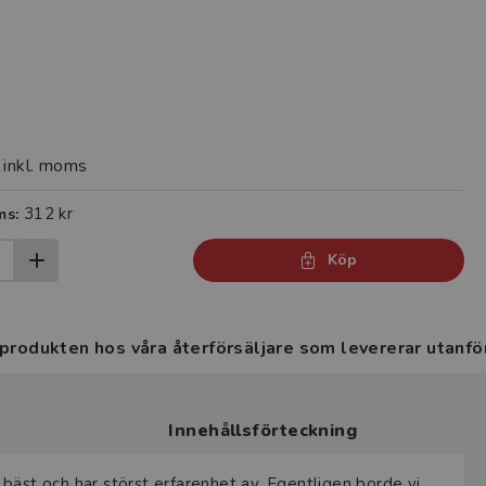
inkl. moms
312 kr
ms:
Köp
 produkten hos våra återförsäljare som levererar utanfö
Innehållsförteckning
bäst och har störst erfarenhet av. Egentligen borde vi