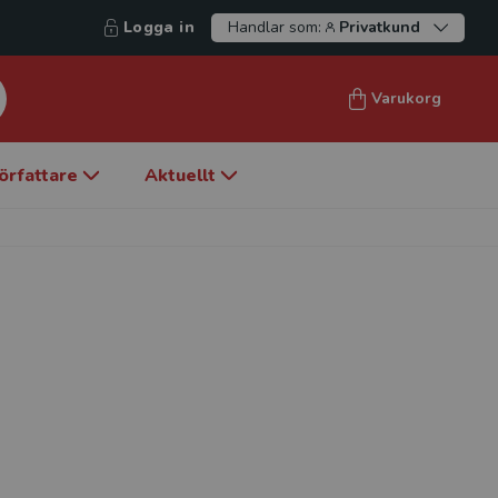
Logga in
Handlar som:
Privatkund
Varukorg
örfattare
Aktuellt