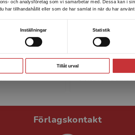
nnons- och analysföretag som vi samarbetar med. Dessa kan i sin
Sverige. För att kunna slutföra ett köp måste
har tillhandahållit eller som de har samlat in när du har använt 
leveransadressen vara i Sverige.
Läs mer
Kontakta kundservice
Inställningar
Statistik
Björn Nilsson
Anna-Karin Walde
sson är före detta lektor i
Anna-Karin Waldemarson
Stäng
ykologi, numera verksam
2025) var pedagog med in
lt och internationellt med
mot arbetsliv och ledarsk
Tillåt urval
h ledarutveckling. Han
var verksam vid Högskola
 ...
Skövde. Hon har skrivit e..
Förlagskontakt