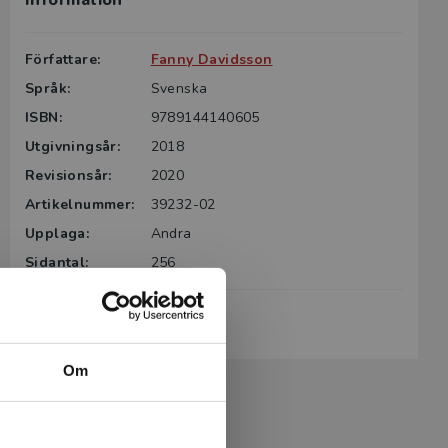
Information
Författare:
Fanny Davidsson
Språk:
Svenska
ISBN:
9789144140605
Utgivningsår:
2018
Revisionsår:
2020
Artikelnummer:
39232-02
Upplaga:
Andra
Sidantal:
256
Köp- och leveransvillkor
Om