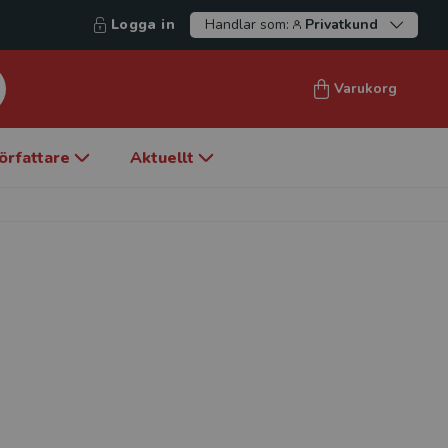
Logga in
Handlar som:
Privatkund
Varukorg
örfattare
Aktuellt