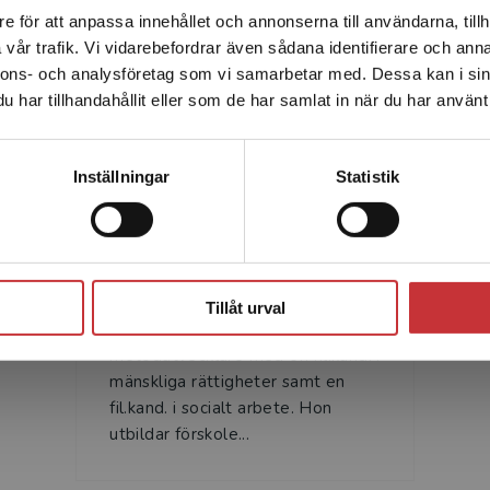
e för att anpassa innehållet och annonserna till användarna, tillh
Det verkar som att du besöker studentlitteratur.se via en
vår trafik. Vi vidarebefordrar även sådana identifierare och anna
enhet utanför Sverige. Vi erbjuder inte leveranser utanför
nnons- och analysföretag som vi samarbetar med. Dessa kan i sin
Sverige. För att kunna slutföra ett köp måste
Författare
har tillhandahållit eller som de har samlat in när du har använt 
leveransadressen vara i Sverige.
Läs mer
Kontakta kundservice
Inställningar
Statistik
Stäng
Fanny Davidsson
Tillåt urval
Fanny Davidsson är utbildare och
metodutvecklare med en fil.kand. i
mänskliga rättigheter samt en
fil.kand. i socialt arbete. Hon
utbildar förskole...