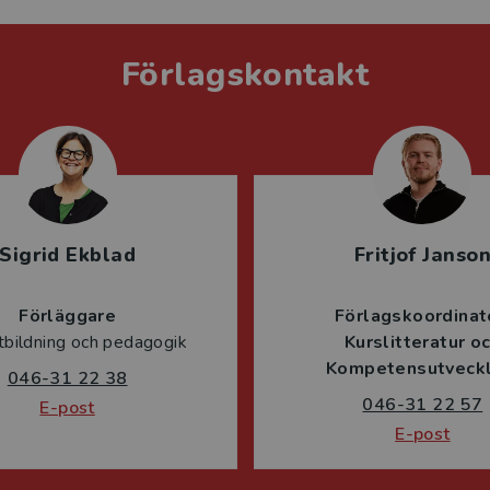
Förlagskontakt
Sigrid Ekblad
Fritjof Janso
Förläggare
Förlagskoordinat
tbildning och pedagogik
Kurslitteratur o
Kompetensutveckl
046-31 22 38
046-31 22 57
E-post
E-post