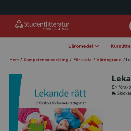
Läromedel
Kurslitt
Hem
/
Kompetensutveckling
/
Förskola
/
Värdegrund
/
Le
Leka
En försko
Skicka