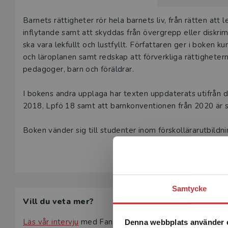
Beskrivning
Barnets rättigheter rör hela barnets liv, från rätten att le
inflytande samt att skyddas från övergrepp eller diskrim
ska vara lekfullt och lustfyllt. Författaren ger i boken 
och läroplanen samt redskap att förverkliga rättighetern
pedagoger, barn och föräldrar.
I bokens andra upplaga har texten uppdaterats utifrån
2018, Lpfö 18 samt att barnkonventionen från 2020 är s
Boken vänder sig till studenter inom förskollärarutbild
Samtycke
Vill du veta mer?
Läs vår intervju
med Fanny Davidsson.
Denna webbplats använder 