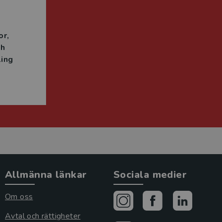
n
or
ch
ing
Allmänna länkar
Sociala medier
Om oss
Avtal och rättigheter