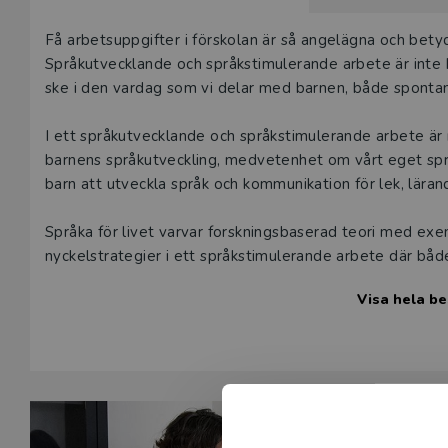
Beskrivning
Få arbetsuppgifter i förskolan är så angelägna och bety
Språkutvecklande och språkstimulerande arbete är inte ba
ske i den vardag som vi delar med barnen, både sponta
I ett språkutvecklande och språkstimulerande arbete ä
barnens språkutveckling, medvetenhet om vårt eget sp
barn att utveckla språk och kommunikation för lek, lära
Språka för livet varvar forskningsbaserad teori med exe
nyckelstrategier i ett språkstimulerande arbete där båd
Relationer, samspel och stunderna tillsammans med barn
Visa hela be
vuxna i förskolan.
Bokens titel har en dubbel innebörd. Den syftar på att 
barnen möjligheter att utveckla språkliga och kommunika
lärande genom hela livet. Titeln syftar också på att vi 
kan – vi ska språka för glatta livet!