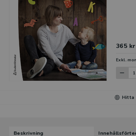
365 kr
Exkl. mo
Hitta
Beskrivning
Innehållsförte