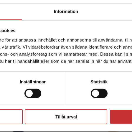
språkets gåva i
Begränsad fraktregion
Information
förskolan
cookies
Läs intervjun med författarna Maria
Heimer och Maria Ohlsson.
e för att anpassa innehållet och annonserna till användarna, tillh
Det verkar som att du besöker studentlitteratur.se via en
vår trafik. Vi vidarebefordrar även sådana identifierare och anna
enhet utanför Sverige. Vi erbjuder inte leveranser utanför
Till intervjun
nnons- och analysföretag som vi samarbetar med. Dessa kan i sin
Sverige. För att kunna slutföra ett köp måste
har tillhandahållit eller som de har samlat in när du har använt 
leveransadressen vara i Sverige.
Läs mer
Kontakta kundservice
Inställningar
Statistik
Författare
Stäng
Tillåt urval