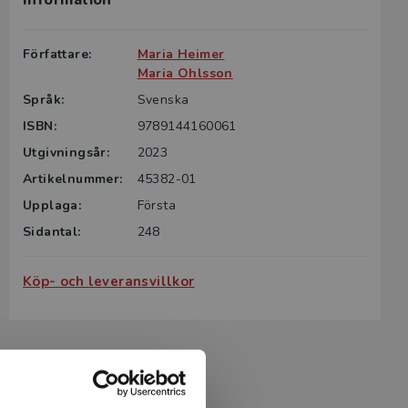
Information
Författare:
Maria Heimer
Maria Ohlsson
Språk:
Svenska
ISBN:
9789144160061
Utgivningsår:
2023
Artikelnummer:
45382-01
Upplaga:
Första
Sidantal:
248
Köp- och leveransvillkor