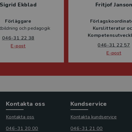
Sigrid Ekblad
Fritjof Janso
Förläggare
Förlagskoordinat
tbildning och pedagogik
Kurslitteratur o
Kompetensutveckl
046-31 22 38
046-31 22 57
E-post
E-post
Kontakta oss
Kundservice
Kontakta oss
Kontakta kundservice
046-31 20 00
046-31 21 00