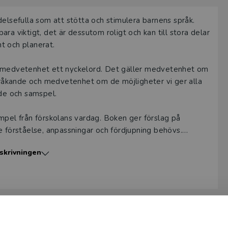
delsefulla som att stötta och stimulera barnens språk.
ra viktigt, det är dessutom roligt och kan till stora delar
nt och planerat.
r medvetenhet ett nyckelord. Det gäller medvetenhet om
råkande och medvetenhet om de möjligheter vi ger alla
nde och samspel.
mpel från förskolans vardag. Boken ger förslag på
e förståelse, anpassningar och fördjupning behövs.
en sätts i fokus, och pedagoger lyfts fram som viktiga
skrivningen
vi i förskolan genom ett språkstimulerande arbete ger
tiva förmågor som är viktiga för barnets utveckling och
som pedagoger ska språka och språkstimulera allt vad vi
Så ger vi barnen