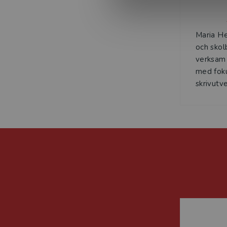
Maria He
och skolb
verksam
med foku
skrivutvec