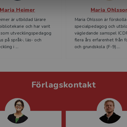
Maria Heimer
Maria Ohlsso
imer är utbildad lärare
Maria Ohlsson är förskollä
ibliotekarie och har varit
specialpedagog och utbild
 som utvecklingspedagog
vägledande samspel IC
s på språk-, läs- och
flera års erfarenhet från f
kling i ...
och grundskola (F-9)....
Förlagskontakt