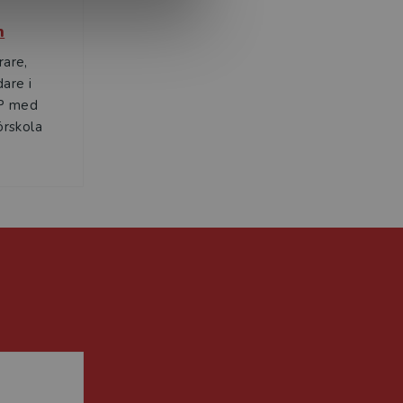
n
rare,
are i
DP med
örskola