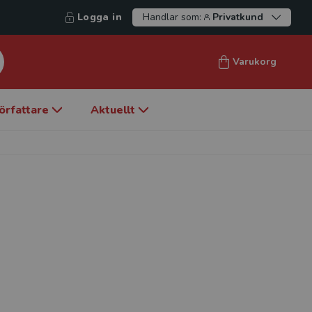
Logga in
Handlar som:
Privatkund
Varukorg
örfattare
Aktuellt