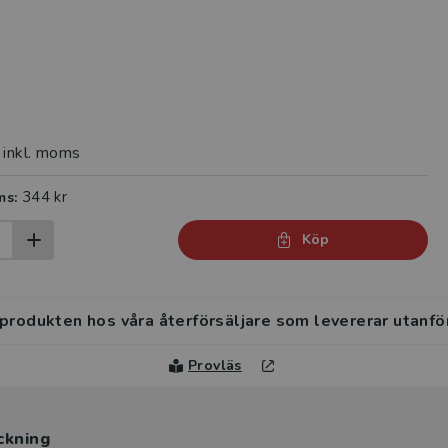
inkl. moms
344 kr
ms:
Köp
 produkten hos våra återförsäljare som levererar utanfö
Provläs
ckning