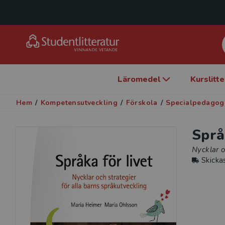
Läromedel
Kurslitt
Hem
/
Kompetensutveckling
/
Förskola
/
Specialpedagog
Språ
Nycklar o
Skicka