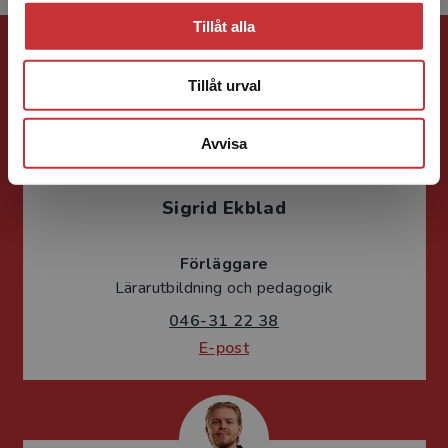
Tillåt alla
Förlagskontakt
Tillåt urval
Avvisa
Sigrid Ekblad
Förläggare
Lärarutbildning och pedagogik
046-31 22 38
E-post