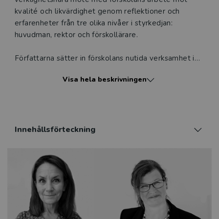
kvalité och likvärdighet genom reflektioner och
erfarenheter från tre olika nivåer i styrkedjan:
huvudman, rektor och förskollärare.
Författarna sätter in förskolans nutida verksamhet i
ett samhällsekonomiskt perspektiv och ställer frågan:
Visa hela beskrivningen
har vi råd att inte satsa på de yngsta barnen?
Boken är en utmärkt utgångspunkt för
verksamhetsutveckling och passar därför såväl
yrkesverksamma rektorer, förskollärare och
Innehållsförteckning
barnskötare som studenter på
förskollärarprogrammet. Den kan även läsas av
intresserade tjänstemän, politiker och
vårdnadshavare.