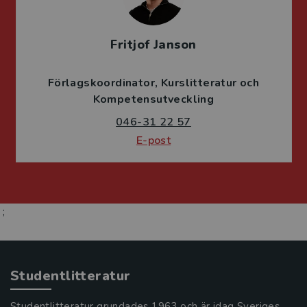
Fritjof Janson
Förlagskoordinator
Kurslitteratur och
Kompetensutveckling
046-31 22 57
E-post
;
Studentlitteratur
Studentlitteratur grundades 1963 och är idag Sveriges