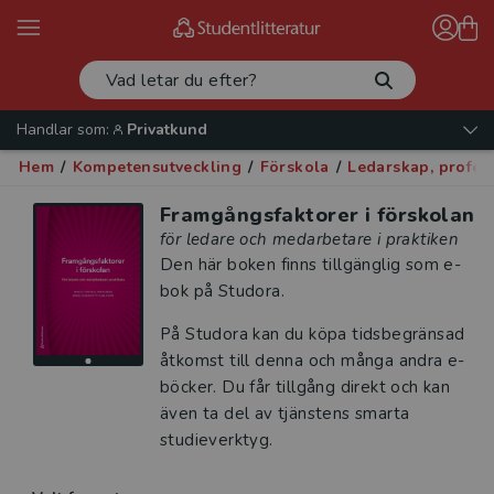
Handlar som:
Privatkund
Hem
/
Kompetensutveckling
/
Förskola
/
Ledarskap, profes
Framgångsfaktorer i förskolan
för ledare och medarbetare i praktiken
Den här boken finns tillgänglig som e-
bok på Studora.
På Studora kan du köpa tidsbegränsad
åtkomst till denna och många andra e-
böcker. Du får tillgång direkt och kan
även ta del av tjänstens smarta
studieverktyg.