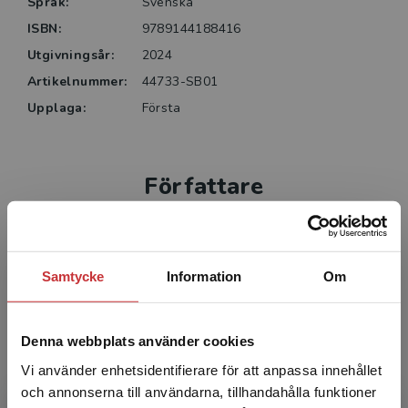
Språk:
Svenska
ISBN:
9789144188416
Utgivningsår:
2024
Artikelnummer:
44733-SB01
Upplaga:
Första
Författare
Samtycke
Information
Om
Denna webbplats använder cookies
Anne-Charlotte Carlsson
Vi använder enhetsidentifierare för att anpassa innehållet
Anne-Charlotte Carlsson har mångårig
och annonserna till användarna, tillhandahålla funktioner