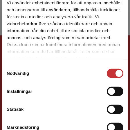
kommunikationsteknik) för förskolan i Kumla
Vi använder enhetsidentifierare för att anpassa innehållet
kommun. Hon har utbildat s...
och annonserna till användarna, tillhandahålla funktioner
för sociala medier och analysera vår trafik. Vi
Begränsad fraktregion
vidarebefordrar även sådana identifierare och annan
information från din enhet till de sociala medier och
annons- och analysföretag som vi samarbetar med.
Förlagskontakt
Dessa kan i sin tur kombinera informationen med annan
information som du har tillhandahållit eller som de har
Det verkar som att du besöker
samlat in när du har använt deras tjänster.
studentlitteratur.se via en enhet utanför Sverige.
Samtyckesval
Vi erbjuder inte leveranser utanför Sverige. För
Nödvändig
att kunna slutföra ett köp måste
leveransadressen vara i Sverige.
Läs mer
Sigrid Ekblad
Inställningar
Kontakta kundservice
Förläggare
Statistik
Lärarutbildning och pedagogik
046-31 22 38
Marknadsföring
Stäng