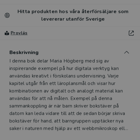
Hitta produkten hos våra återförsäljare som
levererar utanför Sverige
Provläs
Beskrivning
Beskrivning
I denna bok delar Maria Högberg med sig av
inspirerande exempel på hur digitala verktyg kan
användas kreativt i förskolans undervisning. Varje
kapitel utgår från ett läroplansmål och visar hur
kombinationen av digitalt och analogt material kan
användas för att nå målen. Exempel på denna
sammankoppling är när barn skriver bokstäver på
datorn kan leda vidare till att de sedan börjar skriva
bokstäver för hand, att barngruppen upptäcker nya
saker i naturen med hjälp av ett webbmikroskop eller
att de målar stort i en projicerad bild på väggen med