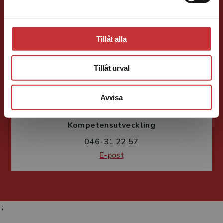
E-post
Tillåt alla
Tillåt urval
Fritjof Janson
Avvisa
Förlagskoordinator
Kurslitteratur och
Kompetensutveckling
046-31 22 57
E-post
;