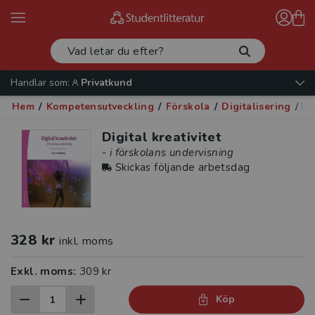
Handlar som:
Privatkund
Hem
/
Kompetensutveckling
/
Förskola
/
Digitalisering
/
Dig
Digital kreativitet
- i förskolans undervisning
Skickas följande arbetsdag
328 kr
inkl. moms
Exkl. moms:
309 kr
Köp