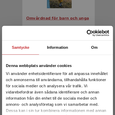
Omvårdnad för barn och unga
Patriksson, K - Wigert, H (red.)
578 kr
inkl. moms
Exkl. moms: 545 kr
Samtycke
Information
Om
Denna webbplats använder cookies
Vi använder enhetsidentifierare för att anpassa innehållet
och annonserna till användarna, tillhandahålla funktioner
för sociala medier och analysera vår trafik. Vi
Begränsad fraktregion
vidarebefordrar även sådana identifierare och annan
information från din enhet till de sociala medier och
Omvårdnad för barn och unga
annons- och analysföretag som vi samarbetar med.
Dessa kan i sin tur kombinera informationen med annan
Patriksson, K - Wigert, H (red.)