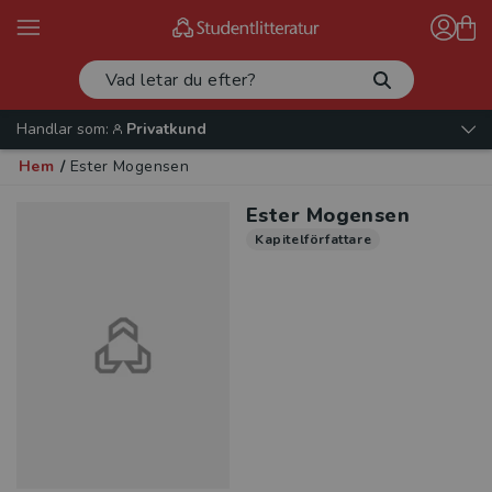
Handlar som:
Privatkund
Hem
/
Ester Mogensen
Ester Mogensen
Kapitelförfattare