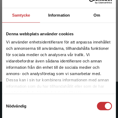
Samtycke
Information
Om
Att skapa pedagogiska möten i medicin och
Denna webbplats använder cookies
vård
Vi använder enhetsidentifierare för att anpassa innehållet
och annonserna till användarna, tillhandahålla funktioner
Silén, C - Bolander Laksov, K (red.)
för sociala medier och analysera vår trafik. Vi
375 kr
inkl. moms
Begränsad fraktregion
vidarebefordrar även sådana identifierare och annan
Exkl. moms: 354 kr
information från din enhet till de sociala medier och
annons- och analysföretag som vi samarbetar med.
Dessa kan i sin tur kombinera informationen med annan
information som du har tillhandahållit eller som de har
Det verkar som att du besöker
samlat in när du har använt deras tjänster.
Studentlitteratur
studentlitteratur.se via en enhet utanför Sverige.
Samtyckesval
Vi erbjuder inte leveranser utanför Sverige. För
Nödvändig
Studentlitteratur grundades 1963 och är idag Sveriges
att kunna slutföra ett köp måste
ledande utbildningsförlag. Med läromedel, kurslitteratur,
leveransadressen vara i Sverige.
Läs mer