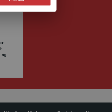
n
or
ch
ing