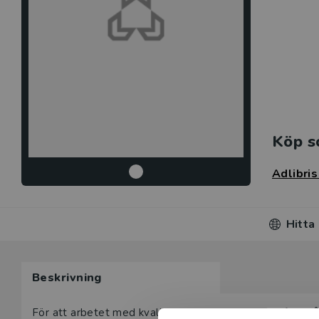
Köp s
Adlibri
Hitta
Beskrivning
Beskrivning
För att arbetet med kvalitetstutveckling skall bli framg