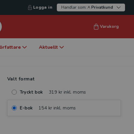
Logga in
Handlar som:
Privatkund
Varukorg
örfattare
Aktuellt
Valt format
Tryckt bok
319 kr inkl. moms
E-bok
154 kr inkl. moms