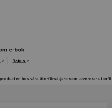
om e-bok
s
Bokus
 produkten hos våra återförsäljare som levererar utanfö
ångsrikt fordras ett systematiskt angreppssätt när det