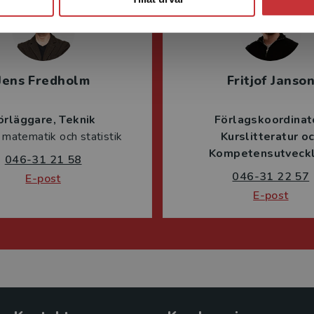
Jens Fredholm
Fritjof Janso
örläggare
Teknik
Förlagskoordinat
 matematik och statistik
Kurslitteratur o
Kompetensutveckl
046-31 21 58
046-31 22 57
E-post
E-post