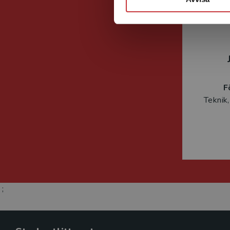
F
Teknik,
;