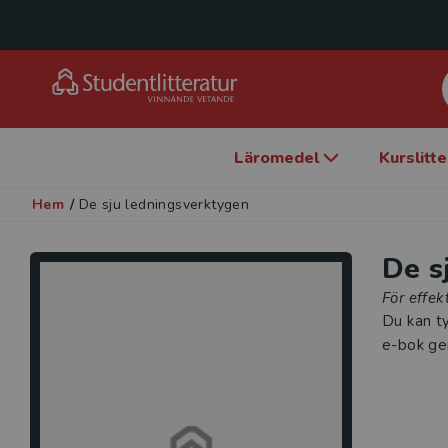
Läromedel
Kurslitt
Hem
/
De sju ledningsverktygen
De s
För effek
Du kan ty
e-bok gen