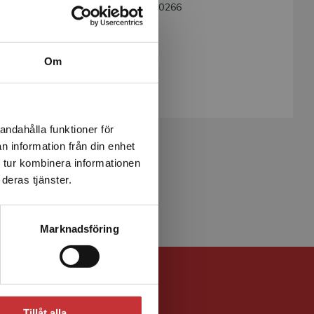
ISBN:
9789144020266
Utgivningsår:
1999
Artikelnummer:
6655-EB01
Om
Upplaga:
Första
Sidantal:
131
andahålla funktioner för
n information från din enhet
 tur kombinera informationen
deras tjänster.
Marknadsföring
Tillåt alla