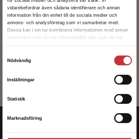
Begränsad fraktregion
vidarebefordrar även sådana identifierare och annan
information från din enhet till de sociala medier och
annons- och analysföretag som vi samarbetar med.
Dessa kan i sin tur kombinera informationen med annan
information som du har tillhandahållit eller som de har
Det verkar som att du besöker
samlat in när du har använt deras tjänster.
studentlitteratur.se via en enhet utanför Sverige.
Kvantitativa metoder
Samtyckesval
Vi erbjuder inte leveranser utanför Sverige. För
Nödvändig
att kunna slutföra ett köp måste
Edling, C - Hedström, P
leveransadressen vara i Sverige.
Läs mer
354 kr
inkl. moms
Inställningar
Exkl. moms: 334 kr
Kontakta kundservice
Statistik
Marknadsföring
Stäng
Studentlitteratur
Studentlitteratur grundades 1963 och är idag Sveriges