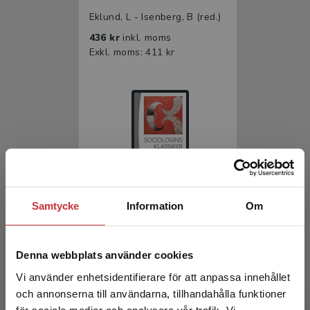
Eklund, L - Isenberg, B (red.)
436 kr
inkl. moms
Exkl. moms: 411 kr
Sociologins klassiker
Samtycke
Information
Om
Eklund, L - Isenberg, B (red.)
Denna webbplats använder cookies
261 kr
inkl. moms
Exkl. moms: 246 kr
Vi använder enhetsidentifierare för att anpassa innehållet
och annonserna till användarna, tillhandahålla funktioner
för sociala medier och analysera vår trafik. Vi