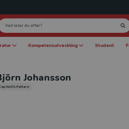
eratur
Kompetensutveckling
Student
F
Björn Johansson
Kapitelförfattare