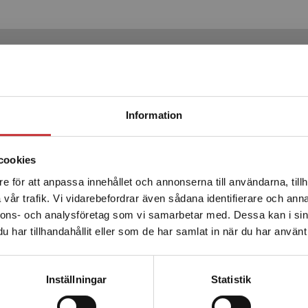
Produkter
Begränsad fraktregion
Information
cookies
e för att anpassa innehållet och annonserna till användarna, tillh
Det verkar som att du besöker studentlitteratur.se via en
vår trafik. Vi vidarebefordrar även sådana identifierare och anna
enhet utanför Sverige. Vi erbjuder inte leveranser utanför
nnons- och analysföretag som vi samarbetar med. Dessa kan i sin
Sverige. För att kunna slutföra ett köp måste
har tillhandahållit eller som de har samlat in när du har använt 
leveransadressen vara i Sverige.
Läs mer
 konflikter
Skolans konflikter
Kontakta kundservice
Inställningar
Statistik
Ann S. (red.)
Pihlgren, Ann S (red.)