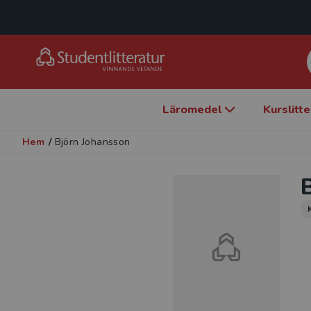
Läromedel
Kurslitt
Hem
/
Björn Johansson