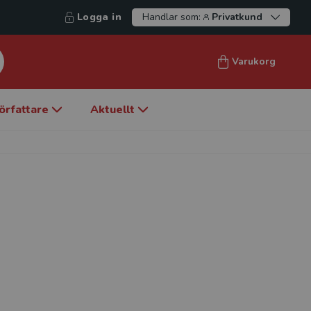
Logga in
Handlar som:
Privatkund
Varukorg
örfattare
Aktuellt