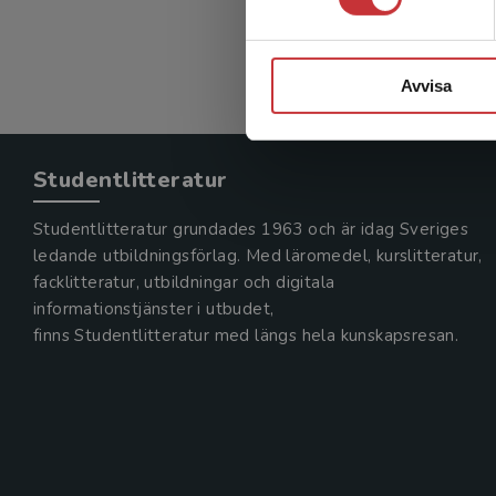
242 kr
in
Exkl. mom
Avvisa
Studentlitteratur
Studentlitteratur grundades 1963 och är idag Sveriges
ledande utbildningsförlag. Med läromedel, kurslitteratur,
facklitteratur, utbildningar och digitala
informationstjänster i utbudet,
finns Studentlitteratur med längs hela kunskapsresan.