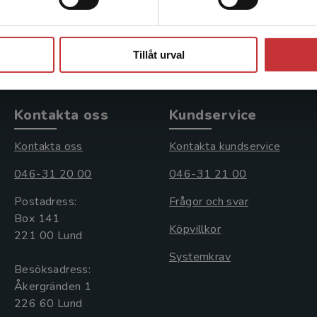
kl. moms
392 kr
inkl. moms
s: 228 kr
Exkl. moms: 370 kr
Stäng
Tillåt urval
Kontakta oss
Kundservice
Kontakta oss
Kontakta kundservice
046-31 20 00
046-31 21 00
Postadress:
Frågor och svar
Box 141
Köpvillkor
221 00 Lund
Systemkrav
Besöksadress:
Åkergränden 1