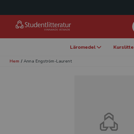
Läromedel
Kurslitt
Hem
/
Anna Engström-Laurent