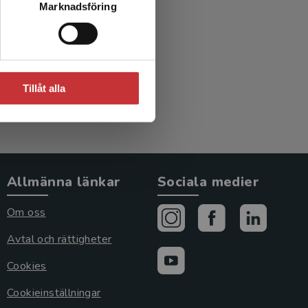
Marknadsföring
Tillåt alla
Allmänna länkar
Sociala medier
Om oss
Avtal och rättigheter
Cookies
Cookieinställningar