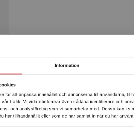
Begränsad fraktregion
Produkter
Information
cookies
e för att anpassa innehållet och annonserna till användarna, tillh
Det verkar som att du besöker studentlitteratur.se via en
vår trafik. Vi vidarebefordrar även sådana identifierare och anna
enhet utanför Sverige. Vi erbjuder inte leveranser utanför
nnons- och analysföretag som vi samarbetar med. Dessa kan i sin
Sverige. För att kunna slutföra ett köp måste
har tillhandahållit eller som de har samlat in när du har använt 
leveransadressen vara i Sverige.
Läs mer
Kontakta kundservice