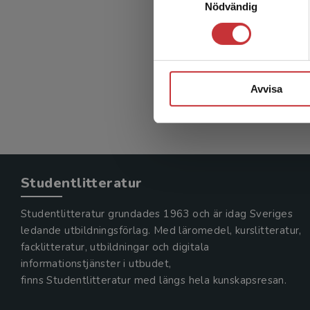
Nödvändig
Medici
Behndig, 
802 kr
in
Exkl. mom
Avvisa
Studentlitteratur
Studentlitteratur grundades 1963 och är idag Sveriges
ledande utbildningsförlag. Med läromedel, kurslitteratur,
facklitteratur, utbildningar och digitala
informationstjänster i utbudet,
finns Studentlitteratur med längs hela kunskapsresan.