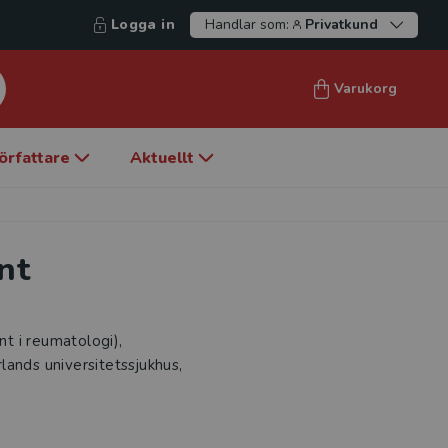
Logga in
Handlar som:
Privatkund
Varukorg
örfattare
Aktuellt
nt
t i reumatologi),
rlands universitetssjukhus,