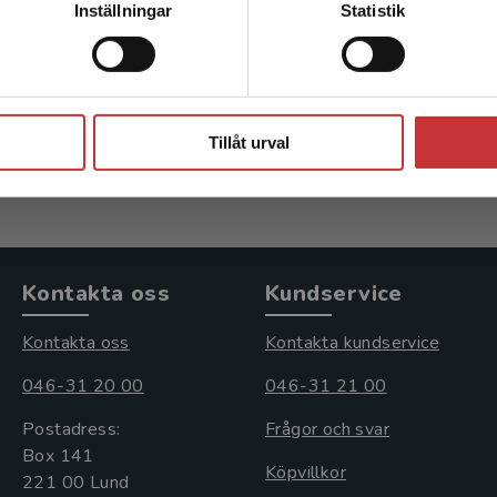
Inställningar
Statistik
n
Medicin
Annelie m.fl. (red.)
Behndig, Annelie m.fl. (red.)
Stäng
kl. moms
1 261 kr
inkl. moms
s: 757 kr
Exkl. moms: 1 190 kr
Tillåt urval
Kontakta oss
Kundservice
Kontakta oss
Kontakta kundservice
046-31 20 00
046-31 21 00
Postadress:
Frågor och svar
Box 141
Köpvillkor
221 00 Lund