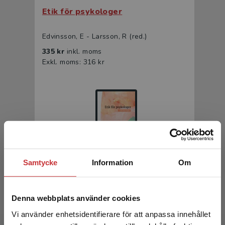
Etik för psykologer
Edvinsson, E - Larsson, R (red.)
335 kr
inkl. moms
Exkl. moms: 316 kr
Samtycke
Information
Om
Etik för psykologer
Denna webbplats använder cookies
Edvinsson, E - Larsson, R (red.)
208 kr
inkl. moms
Vi använder enhetsidentifierare för att anpassa innehållet
Exkl. moms: 196 kr