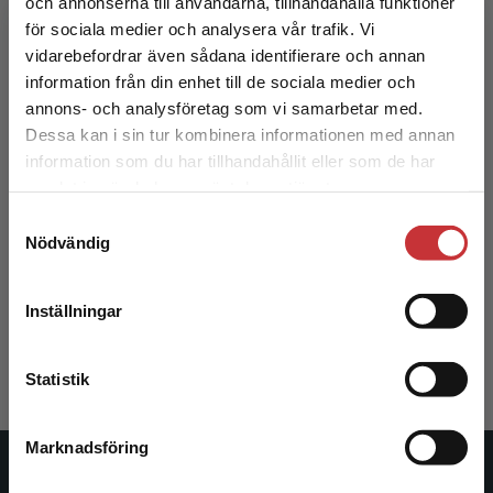
och annonserna till användarna, tillhandahålla funktioner
för sociala medier och analysera vår trafik. Vi
Begränsad fraktregion
vidarebefordrar även sådana identifierare och annan
information från din enhet till de sociala medier och
annons- och analysföretag som vi samarbetar med.
Dessa kan i sin tur kombinera informationen med annan
information som du har tillhandahållit eller som de har
Det verkar som att du besöker
samlat in när du har använt deras tjänster.
studentlitteratur.se via en enhet utanför Sverige.
Samtyckesval
Vi erbjuder inte leveranser utanför Sverige. För
Akut omhändertagande av trauma
Nödvändig
att kunna slutföra ett köp måste
leveransadressen vara i Sverige.
Läs mer
Elmqvist, C - Almerud Österberg, S (red.)
Inställningar
285 kr
inkl. moms
Kontakta kundservice
Exkl. moms: 269 kr
Statistik
Marknadsföring
Stäng
Studentlitteratur