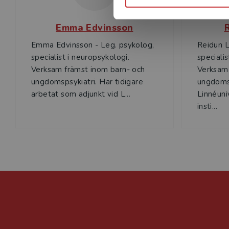
Emma Edvinsson
Emma Edvinsson - Leg. psykolog,
Reidun L
specialist i neuropsykologi.
specialis
Verksam främst inom barn- och
Verksam
ungdomspsykiatri. Har tidigare
ungdomsp
arbetat som adjunkt vid L...
Linnéuni
insti...