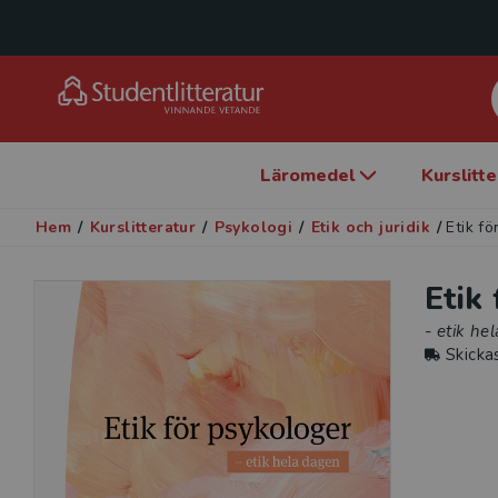
Läromedel
Kurslitt
Hem
/
Kurslitteratur
/
Psykologi
/
Etik och juridik
/
Etik f
Etik
- etik he
Skicka