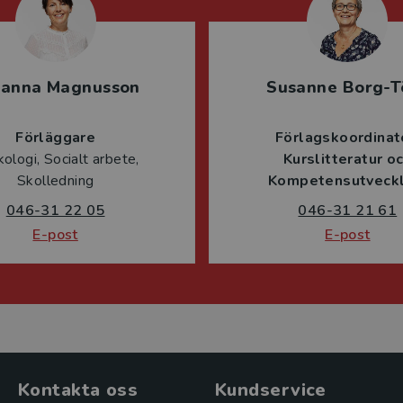
sanna Magnusson
Susanne Borg-T
Förläggare
Förlagskoordinat
ologi, Socialt arbete,
Kurslitteratur o
Skolledning
Kompetensutveckl
046-31 22 05
046-31 21 61
E-post
E-post
Kontakta oss
Kundservice