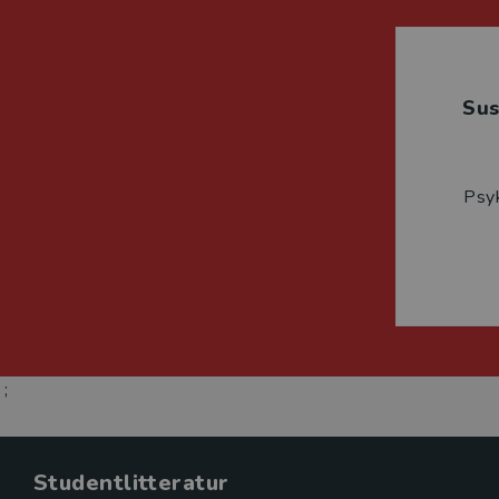
Su
Psyk
;
Studentlitteratur