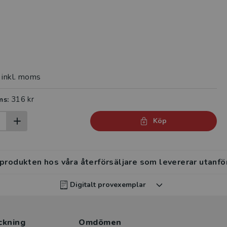
inkl. moms
316 kr
ms:
Köp
 produkten hos våra återförsäljare som levererar utanfö
Digitalt provexemplar
rvisar kan beställa ett kostnadsfritt digitalt provexemp
ckning
ten
.
Omdömen