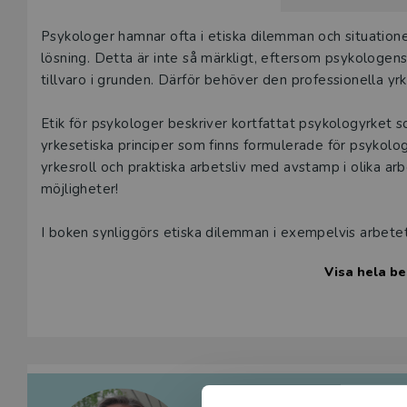
Våra digital
Beskrivning
Psykologer hamnar ofta i etiska dilemman och situationer
under 180 da
lösning. Detta är inte så märkligt, eftersom psykologe
undervisning
tillvaro i grunden. Därför behöver den professionella yr
vår
kundserv
Etik för psykologer beskriver kortfattat psykologyrket s
Den här prod
yrkesetiska principer som finns formulerade för psykolog
tjänsteexempl
yrkesroll och praktiska arbetsliv med avstamp i olika a
möjligheter!
L
I boken synliggörs etiska dilemman i exempelvis arbetet 
arbetet med äldre personer. Återkoppling sker kontinuerli
Visa hela be
Etik för psykologer riktar sig till psykologstuderande 