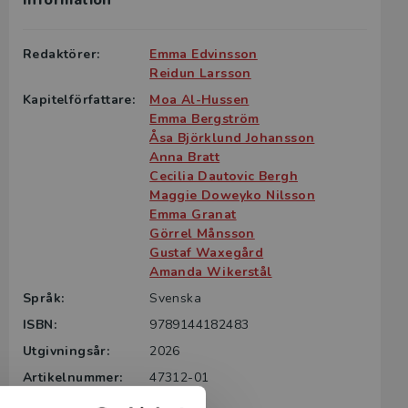
Information
g till boken
ter för din
Redaktörer:
Emma Edvinsson
id kontakta
Reidun Larsson
rodukten.
Kapitelförfattare:
Moa Al-Hussen
Emma Bergström
m det gäller
Åsa Björklund Johansson
tsgivare.
Anna Bratt
Cecilia Dautovic Bergh
Maggie Doweyko Nilsson
Emma Granat
Görrel Månsson
Gustaf Waxegård
Amanda Wikerstål
Språk:
Svenska
ISBN:
9789144182483
Utgivningsår:
2026
Artikelnummer:
47312-01
Upplaga:
Första