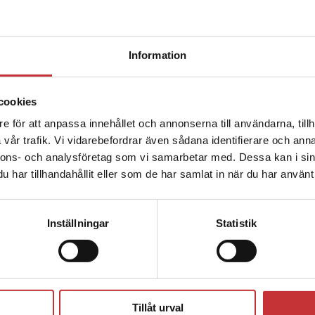
redaktörer för boken
Etik för psykologer
,
berättar om vad som motiverade dem
Begränsad fraktregion
till att skriva boken, och hur den kan
Information
hjälpa både studenter och
yrkesverksamma hantera etiska
dilemman.
cookies
e för att anpassa innehållet och annonserna till användarna, tillh
Det verkar som att du besöker studentlitteratur.se via en
Läs intervjun med Emma och
Reidun
vår trafik. Vi vidarebefordrar även sådana identifierare och anna
enhet utanför Sverige. Vi erbjuder inte leveranser utanför
nnons- och analysföretag som vi samarbetar med. Dessa kan i sin
Sverige. För att kunna slutföra ett köp måste
har tillhandahållit eller som de har samlat in när du har använt 
leveransadressen vara i Sverige.
Läs mer
Kontakta kundservice
Författare
Inställningar
Statistik
Stäng
Tillåt urval