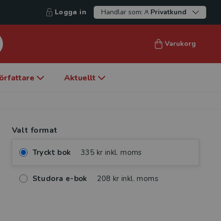
Logga in
Handlar som:
Privatkund
Varukorg
örfattare
Aktuellt
Valt format
Tryckt bok
335 kr inkl. moms
Studora e-bok
208 kr inkl. moms