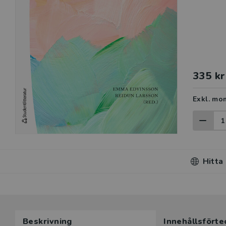
335 kr
Exkl. mo
Hitta
Du som unde
Beskrivning
Innehållsförte
här produk