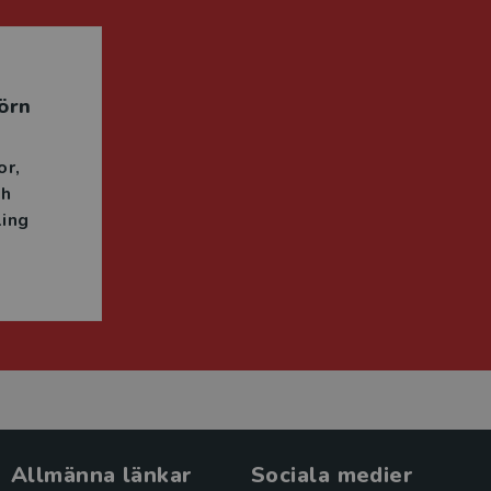
örn
or
ch
ing
Allmänna länkar
Sociala medier