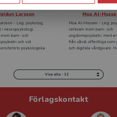
Reidun Larsson
Moa Al-Husse
arsson - Leg. psykolog,
Moa Al-Hussen - Leg. ps
t i neuropsykologi.
verksam inom barn- och
 inom barn- och
ungdomspsykiatri, med er
sykiatri och vid
från såväl offentliga som 
versitetets psykologiska
och digitala vårdgivare. He
Visa alla - 12
Förlagskontakt