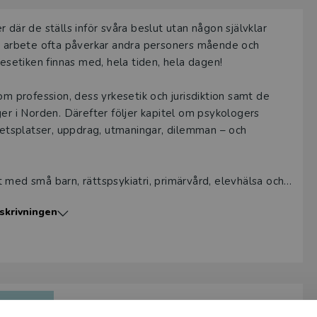
a provexemplar tillhandahålls via Studora.se och ger dig tillgån
 där de ställs inför svåra beslut utan någon självklar
gar. Observera att erbjudandet endast gäller relevanta produk
ns arbete ofta påverkar andra personers mående och
 (nivå och ämne) och dig som är verksam i Sverige. Du kan allt
kesetiken finnas med, hela tiden, hela dagen!
ice
om du önskar ytterligare information eller har frågor om p
om profession, dess yrkesetik och jurisdiktion samt de
ukten kan beställas av lärare på universitet eller högskola. O
er i Norden. Därefter följer kapitel om psykologers
ar av en kursbok på befintlig kurslista hänvisar vi till din arbe
rbetsplatser, uppdrag, utmaningar, dilemman – och
ogga in
med små barn, rättspsykiatri, primärvård, elevhälsa och i
gt till de yrkesetiska principerna.
skrivningen
och yrkesverksamma psykologer.
Emma Edvinsson och Reidun Larsson,