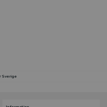
r Sverige
lar av den