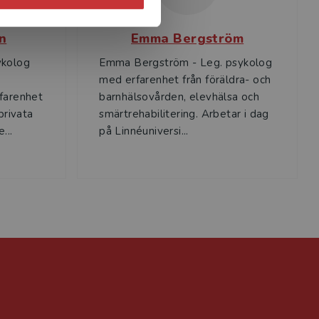
n
Emma Bergström
ykolog
Emma Bergström - Leg. psykolog
med erfarenhet från föräldra- och
farenhet
barnhälsovården, elevhälsa och
privata
smärtrehabilitering. Arbetar i dag
...
på Linnéuniversi...