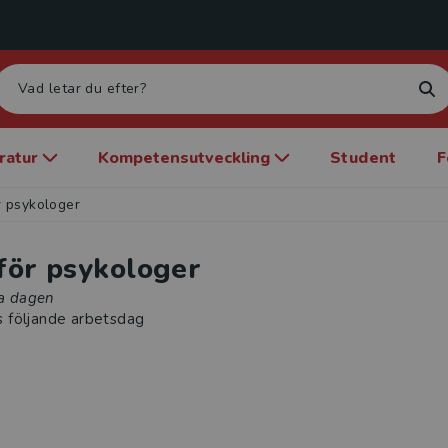
eratur
Kompetensutveckling
Student
F
ör psykologer
 för psykologer
la dagen
s följande arbetsdag