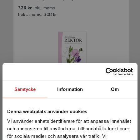
326 kr
inkl. moms
Exkl. moms: 308 kr
Att jobba som rektor
Samtycke
Information
Om
Ahlström, Björn m.fl. (red.)
523 kr
inkl. moms
Denna webbplats använder cookies
Exkl. moms: 493 kr
Vi använder enhetsidentifierare för att anpassa innehållet
och annonserna till användarna, tillhandahålla funktioner
för sociala medier och analysera vår trafik. Vi