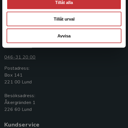
Tillåt alla
facklitteratur, utbildningar och digitala
informationstjänster i utbudet, finns Studentlitteratur med
längs hela kunskapsresan.
Tillåt urval
Kontakta oss
Avvisa
Kontakta oss
046-31 20 00
Postadress:
Box 141
221 00 Lund
Besöksadress:
Åkergränden 1
Kundservice