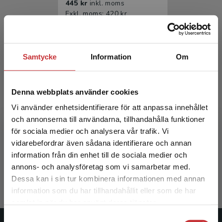
445 kr
inkl. moms
Exkl. moms: 420 kr
Samtycke
Information
Om
Denna webbplats använder cookies
Vi använder enhetsidentifierare för att anpassa innehållet
och annonserna till användarna, tillhandahålla funktioner
Juridisk metodlära
för sociala medier och analysera vår trafik. Vi
Begränsad fraktregion
vidarebefordrar även sådana identifierare och annan
Nääv, M - Zamboni, M (red.)
information från din enhet till de sociala medier och
279 kr
inkl. moms
annons- och analysföretag som vi samarbetar med.
Exkl. moms: 263 kr
Dessa kan i sin tur kombinera informationen med annan
information som du har tillhandahållit eller som de har
Det verkar som att du besöker
samlat in när du har använt deras tjänster.
studentlitteratur.se via en enhet utanför Sverige.
Samtyckesval
Vi erbjuder inte leveranser utanför Sverige. För