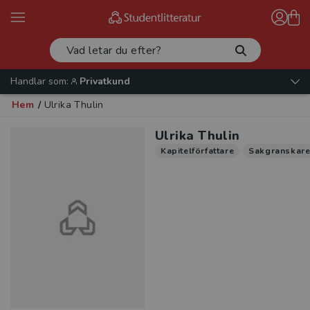
Handlar som:
Privatkund
Hem
/
Ulrika Thulin
Ulrika Thulin
Kapitelförfattare
Sakgranskar