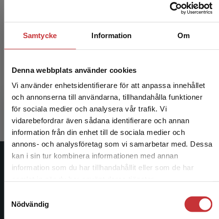
Samtycke
Information
Om
Handledningens ABC
Denna webbplats använder cookies
Breitholtz, Elisabeth (red.)
Vi använder enhetsidentifierare för att anpassa innehållet
376 kr
inkl. moms
och annonserna till användarna, tillhandahålla funktioner
Exkl. moms: 355 kr
för sociala medier och analysera vår trafik. Vi
Begränsad fraktregion
vidarebefordrar även sådana identifierare och annan
information från din enhet till de sociala medier och
annons- och analysföretag som vi samarbetar med. Dessa
kan i sin tur kombinera informationen med annan
Studentlitteratur
information som du har tillhandahållit eller som de har
Det verkar som att du besöker studentlitteratur.se
samlat in när du har använt deras tjänster.
via en enhet utanför Sverige. Vi erbjuder inte
Studentlitteratur grundades 1963 och är idag Sveriges
Samtyckesval
leveranser utanför Sverige. För att kunna slutföra
ledande utbildningsförlag. Med läromedel, kurslitteratur,
Nödvändig
ett köp måste leveransadressen vara i Sverige.
Läs
facklitteratur, utbildningar och digitala