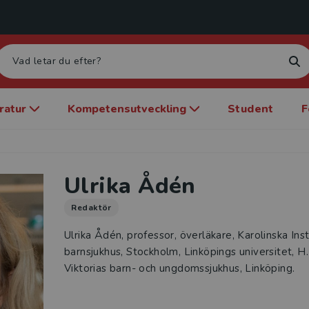
eratur
Kompetensutveckling
Student
F
Ulrika Ådén
Redaktör
Ulrika Ådén, professor, överläkare, Karolinska Inst
barnsjukhus, Stockholm, Linköpings universitet, H
Viktorias barn- och ungdomssjukhus, Linköping.