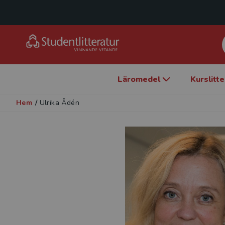
Läromedel
Kurslitt
Hem
/
Ulrika Ådén