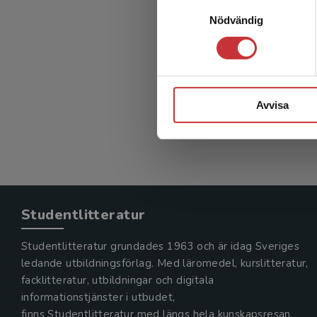
Samtyckesval
Nödvändig
Neonat
Ådén, Ulri
811 kr
in
Avvisa
Exkl. mom
Studentlitteratur
Studentlitteratur grundades 1963 och är idag Sveriges
ledande utbildningsförlag. Med läromedel, kurslitteratur,
facklitteratur, utbildningar och digitala
informationstjänster i utbudet,
finns Studentlitteratur med längs hela kunskapsresan.