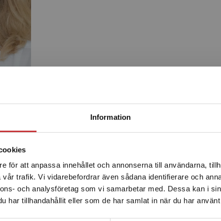
Begränsad fraktregion
Information
Produkter
cookies
e för att anpassa innehållet och annonserna till användarna, tillh
Det verkar som att du besöker studentlitteratur.se via en
vår trafik. Vi vidarebefordrar även sådana identifierare och anna
enhet utanför Sverige. Vi erbjuder inte leveranser utanför
nnons- och analysföretag som vi samarbetar med. Dessa kan i sin
Sverige. För att kunna slutföra ett köp måste
har tillhandahållit eller som de har samlat in när du har använt 
leveransadressen vara i Sverige.
Läs mer