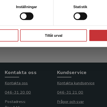
Kontakta kundservice
Inställningar
Statistik
ologi
Neonatologi
ka m.fl. (red.)
Ådén, Ulrika m.fl. (red.)
Stäng
kl. moms
516 kr
inkl. moms
Tillåt urval
s: 765 kr
Exkl. moms: 487 kr
Kontakta oss
Kundservice
Kontakta oss
Kontakta kundservice
046-31 20 00
046-31 21 00
Postadress:
Frågor och svar