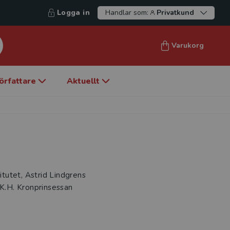
Logga in
Handlar som:
Privatkund
Varukorg
örfattare
Aktuellt
itutet, Astrid Lindgrens
.K.H. Kronprinsessan