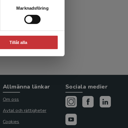
Marknadsföring
Tillåt alla
Allmänna länkar
Sociala medier
Om oss
Avtal och rättigheter
Cookies