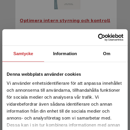
Optimera intern styrning och kontroll
Arwinge, O - Davaine, T
378 kr
inkl. moms
Exkl. moms: 357 kr
Samtycke
Information
Om
Denna webbplats använder cookies
Vi använder enhetsidentifierare för att anpassa innehållet
och annonserna till användarna, tillhandahålla funktioner
för sociala medier och analysera vår trafik. Vi
Begränsad fraktregion
vidarebefordrar även sådana identifierare och annan
information från din enhet till de sociala medier och
Optimera intern styrning och kontroll
annons- och analysföretag som vi samarbetar med.
Dessa kan i sin tur kombinera informationen med annan
Arwinge, O - Davaine, T