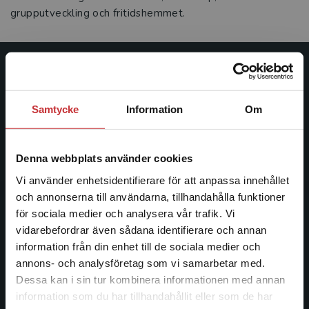
grupputveckling och fritidshemmet.
Studentlitteratur
Studentlitteratur grundades 1963 och är idag Sveriges
Samtycke
Information
Om
ledande utbildningsförlag. Med läromedel, kurslitteratur,
facklitteratur, utbildningar och digitala
informationstjänster i utbudet, finns Studentlitteratur med
Denna webbplats använder cookies
längs hela kunskapsresan.
Vi använder enhetsidentifierare för att anpassa innehållet
och annonserna till användarna, tillhandahålla funktioner
Kontakta oss
för sociala medier och analysera vår trafik. Vi
Begränsad fraktregion
vidarebefordrar även sådana identifierare och annan
Kontakta oss
information från din enhet till de sociala medier och
annons- och analysföretag som vi samarbetar med.
046-31 20 00
Dessa kan i sin tur kombinera informationen med annan
information som du har tillhandahållit eller som de har
Postadress:
Det verkar som att du besöker