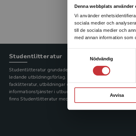
Denna webbplats använder 
Vi använder enhetsidentifierar
sociala medier och analysera 
till de sociala medier och a
med annan information som du 
Samtyckesval
Studentlitteratur
Nödvändig
Studentlitteratur grundades 1963 och är idag Sveriges
ledande utbildningsförlag. Med läromedel, kurslitteratur,
facklitteratur, utbildningar och digitala
informationstjänster i utbudet,
Avvisa
finns Studentlitteratur med längs hela kunskapsresan.