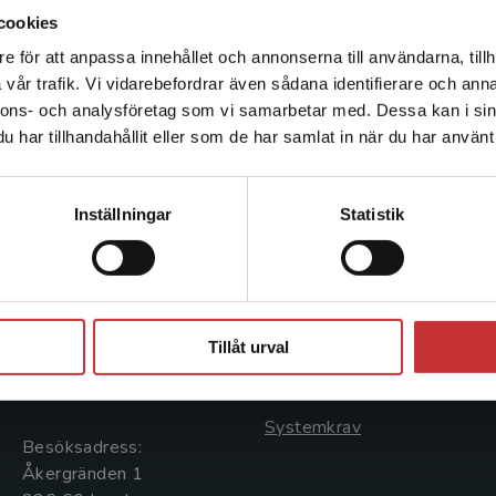
cookies
e för att anpassa innehållet och annonserna till användarna, tillh
Det verkar som att du besöker studentlitteratur.se via en
vår trafik. Vi vidarebefordrar även sådana identifierare och anna
enhet utanför Sverige. Vi erbjuder inte leveranser utanför
nnons- och analysföretag som vi samarbetar med. Dessa kan i sin
Sverige. För att kunna slutföra ett köp måste
har tillhandahållit eller som de har samlat in när du har använt 
leveransadressen vara i Sverige.
Läs mer
Kontakta kundservice
Kontakta oss
Kundservice
Inställningar
Statistik
Kontakta oss
Kontakta kundservice
046-31 20 00
046-31 21 00
Stäng
Postadress:
Frågor och svar
Tillåt urval
Box 141
Köpvillkor
221 00 Lund
Systemkrav
Besöksadress:
Åkergränden 1