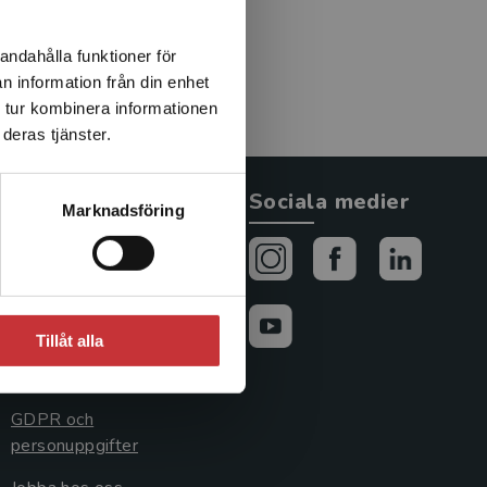
andahålla funktioner för
n information från din enhet
 tur kombinera informationen
deras tjänster.
Allmänna länkar
Sociala medier
Marknadsföring
Om oss
Avtal och rättigheter
Cookies
Tillåt alla
Cookieinställningar
GDPR och
personuppgifter