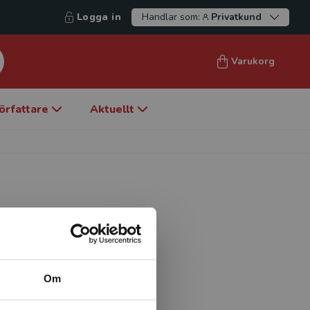
Logga in
Handlar som:
Privatkund
Varukorg
örfattare
Aktuellt
en för stad och land, Sveriges
om genus och akademiska
owells forskning utgår från
Om
ingar är vems perspektiv och
ingen.