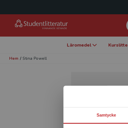
Läromedel
Kurslitt
Hem
/
Stina Powell
Samtycke