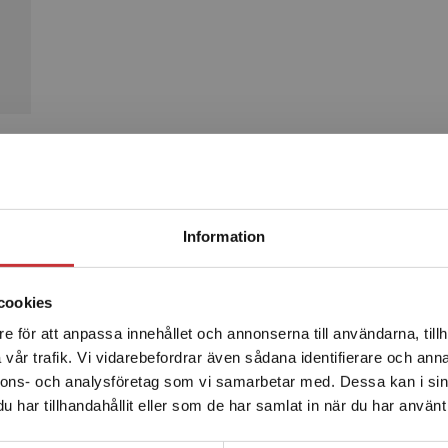
Produkter
Begränsad fraktregion
Information
Kommande
cookies
e för att anpassa innehållet och annonserna till användarna, tillh
Det verkar som att du besöker studentlitteratur.se via en
vår trafik. Vi vidarebefordrar även sådana identifierare och anna
enhet utanför Sverige. Vi erbjuder inte leveranser utanför
nnons- och analysföretag som vi samarbetar med. Dessa kan i sin
Sverige. För att kunna slutföra ett köp måste
har tillhandahållit eller som de har samlat in när du har använt 
leveransadressen vara i Sverige.
Läs mer