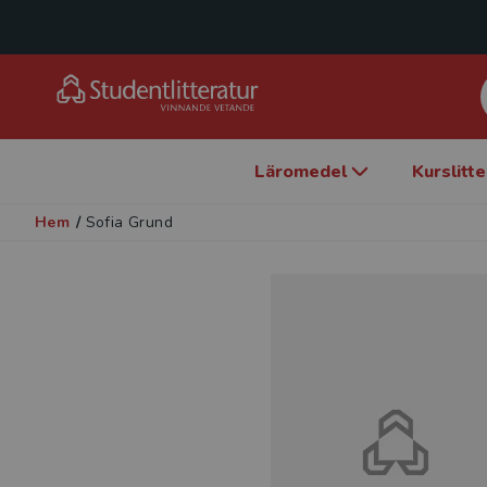
Läromedel
Kurslitt
Hem
/
Sofia Grund