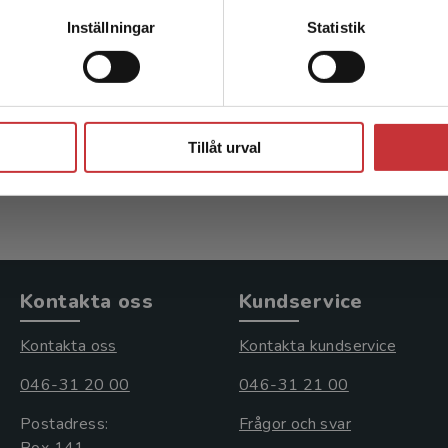
Kontakta kundservice
ells Klinisk kemi i
Laurells Klinisk k
Inställningar
Statistik
praktisk medicin
praktisk medici
g, Henrik (red.)
Zetterberg, Henrik (red.)
Stäng
inkl. moms
720 kr
inkl. moms
Tillåt urval
: 1 067 kr
Exkl. moms: 679 kr
Kontakta oss
Kundservice
Kontakta oss
Kontakta kundservice
046-31 20 00
046-31 21 00
Postadress:
Frågor och svar