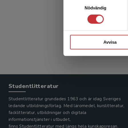
Samtyckesval
Laur
Nödvändig
Zetterber
1 131 kr
Avvisa
Exkl. moms
Studentlitteratur
Studentlitteratur grundades 1963 och är idag Sveriges
ledande utbildningsförlag. Med läromedel, kurslitteratur,
facklitteratur, utbildningar och digitala
informationstjänster i utbudet,
finns Studentlitteratur med längs hela kunskapsresan.