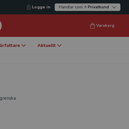
Logga in
Handlar som:
Privatkund
Varukorg
örfattare
Aktuellt
lgrenska