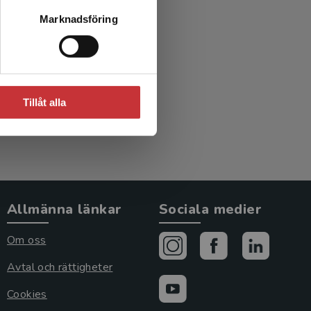
emi i
Marknadsföring
n
Tillåt alla
Allmänna länkar
Sociala medier
Om oss
Avtal och rättigheter
Cookies