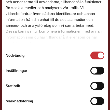
och annonserna till användarna, tillhandahålla funktioner
Läromedelsutvecklare
Läromedel och
för sociala medier och analysera vår trafik. Vi
lättläst
Begränsad fraktregion
vidarebefordrar även sådana identifierare och annan
Matematik F-6
information från din enhet till de sociala medier och
046-31 22 26
annons- och analysföretag som vi samarbetar med.
E-post
Dessa kan i sin tur kombinera informationen med annan
information som du har tillhandahållit eller som de har
Det verkar som att du besöker
samlat in när du har använt deras tjänster.
studentlitteratur.se via en enhet utanför Sverige.
Samtyckesval
Vi erbjuder inte leveranser utanför Sverige. För
Nödvändig
att kunna slutföra ett köp måste
leveransadressen vara i Sverige.
Läs mer
Dörte Peters
Inställningar
Kontakta kundservice
Läromedelsutvecklare
Läromedel och
Statistik
lättläst
Matematik F-6
Marknadsföring
Stäng
046-31 23 77