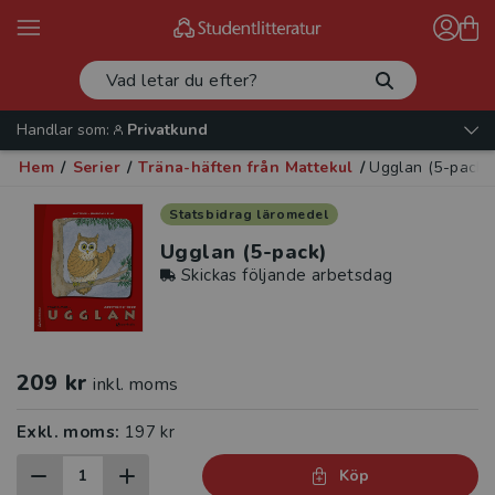
Handlar som:
Privatkund
Hem
/
Serier
/
Träna-häften från Mattekul
/
Ugglan (5-pack)
Statsbidrag läromedel
Ugglan (5-pack)
Skickas följande arbetsdag
209 kr
inkl. moms
Exkl. moms:
197 kr
Köp