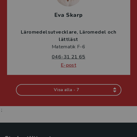
Eva Skarp
Läromedelsutvecklare
Läromedel och
lättläst
Matematik F-6
046-31 21 65
E-post
Visa alla - 7
;