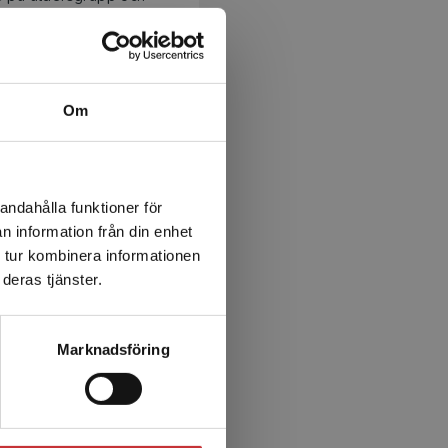
tt våga uttrycka sig
Om
n ibland kan tröskeln att
 du tröskeln och får alla
andahålla funktioner för
n information från din enhet
örberedelsetid, arbete i
 tur kombinera informationen
aktiska tips tas upp. De
deras tjänster.
å vidare och Tips ger en
Marknadsföring