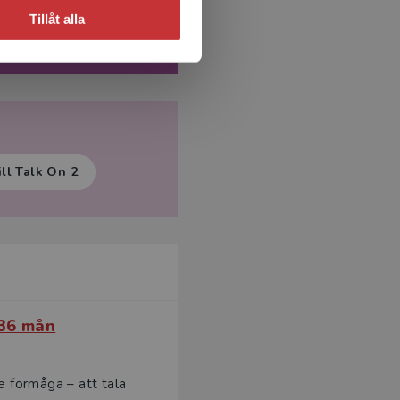
Tillåt alla
alk On 2
ll Talk On 2
 36 mån
e förmåga – att tala