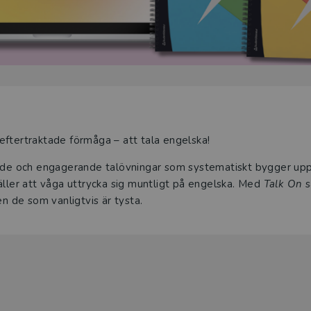
eftertraktade förmåga – att tala engelska!
rade och engagerande talövningar som systematiskt bygger up
äller att våga uttrycka sig muntligt på engelska. Med
Talk On
s
en de som vanligtvis är tysta.