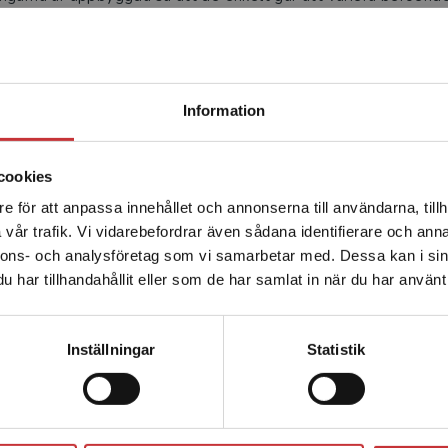
Begränsad fraktregion
er systematiskt upp elevernas självförtroende när det gäller a
Information
 kunna prata engelska står högt i kurs hos de flesta elever, me
 vara en utmaning att få alla elever aktiva. Med
Talk On
sänker
cookies
e för att anpassa innehållet och annonserna till användarna, tillh
Det verkar som att du besöker studentlitteratur.se via en
vår trafik. Vi vidarebefordrar även sådana identifierare och anna
enhet utanför Sverige. Vi erbjuder inte leveranser utanför
rlig metoddiskussion där bl.a. lärarens roll, respons, mental f
nnons- och analysföretag som vi samarbetar med. Dessa kan i sin
Sverige. För att kunna slutföra ett köp måste
per, gruppindelning, hur material kan organiseras och andra pr
har tillhandahållit eller som de har samlat in när du har använt 
leveransadressen vara i Sverige.
Läs mer
kerna Språkligt fokus, Lärarfokus, Elev­aktivitet, Arbetsgång, G
Kontakta kundservice
Inställningar
Statistik
Stäng