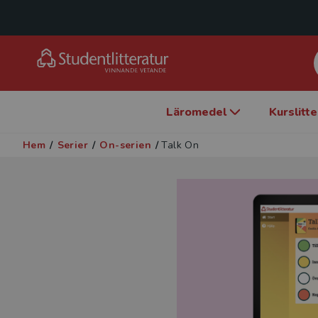
Läromedel
Kurslitt
Hem
/
Serier
/
On-serien
/
Talk On