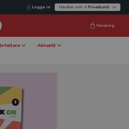
Logga in
Handlar som:
Privatkund
Varukorg
örfattare
Aktuellt