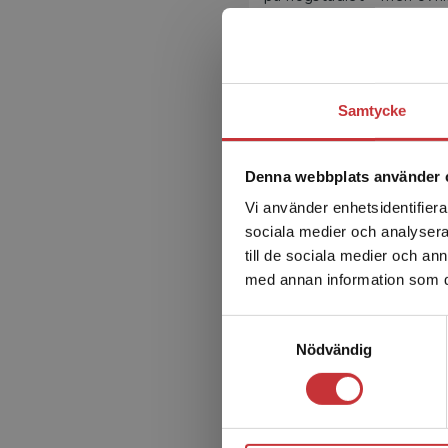
språkfärdighetsnivå.
Självförtroende
Övningarna i
Talk On
bygg
Samtycke
muntligt på engelska. Att
våga vara hög och det kan
elever att prata.
Denna webbplats använder 
Upplägg
Vi använder enhetsidentifierar
sociala medier och analysera 
Talk On
inleds med en utfö
till de sociala medier och a
stora och heterogena grup
med annan information som du 
40 övningarna
beskrivs stegvis och rubri
Samtyckesval
snabb överblick.
Nödvändig