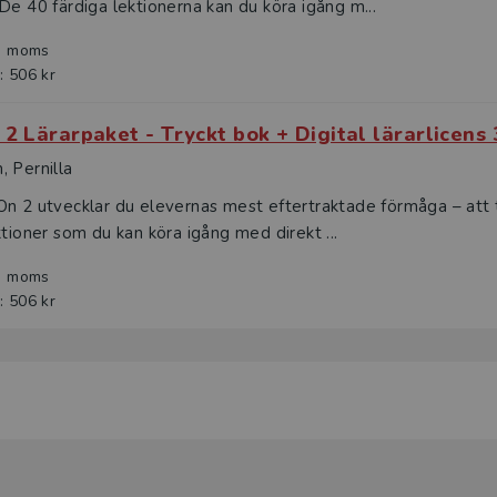
De 40 färdiga lektionerna kan du köra igång m...
l. moms
: 506 kr
 2 Lärarpaket - Tryckt bok + Digital lärarlicens
 Pernilla
n 2 utvecklar du elevernas mest eftertraktade förmåga – att 
ktioner som du kan köra igång med direkt ...
l. moms
: 506 kr