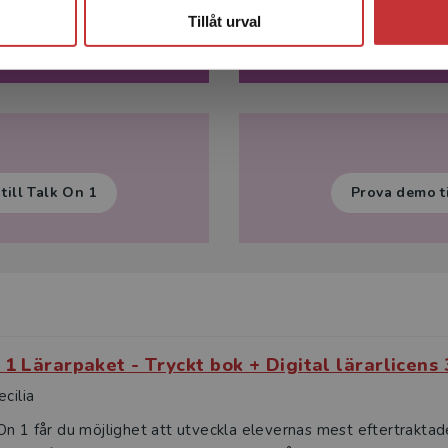
Tillåt urval
 Talk On 1
Provläs T
till Talk On 1
Prova demo ti
 1 Lärarpaket - Tryckt bok + Digital lärarlicens
ecilia
n 1 får du möjlighet att utveckla elevernas mest eftertraktad