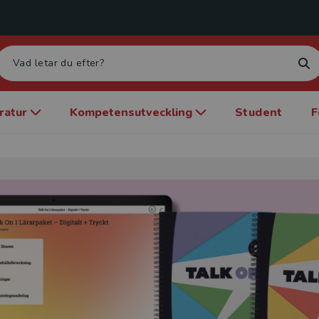
eratur
Kompetensutveckling
Student
F