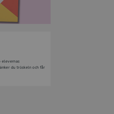
p elevernas
änker du tröskeln och får