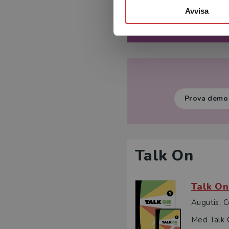
Avvisa
Provläs
Prova demo 
Talk On
Talk On
Augutis, C
Med Talk O