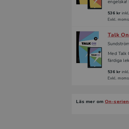
engelska! 
536 kr
ink
Exkl. moms
Talk On
Sundström,
Med Talk O
färdiga le
536 kr
ink
Exkl. moms
Läs mer om
On-serien