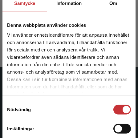
Samtycke
Information
Om
Folkhälsa som tvärvetenskap
Denna webbplats använder cookies
Andersson, I - Ejlertsson, G (red.)
Vi använder enhetsidentifierare för att anpassa innehållet
382 kr
inkl. moms
och annonserna till användarna, tillhandahålla funktioner
Exkl. moms: 360 kr
för sociala medier och analysera vår trafik. Vi
Begränsad fraktregion
vidarebefordrar även sådana identifierare och annan
information från din enhet till de sociala medier och
annons- och analysföretag som vi samarbetar med.
Dessa kan i sin tur kombinera informationen med annan
Studentlitteratur
information som du har tillhandahållit eller som de har
Det verkar som att du besöker
samlat in när du har använt deras tjänster.
Studentlitteratur grundades 1963 och är idag Sveriges
studentlitteratur.se via en enhet utanför Sverige.
Samtyckesval
ledande utbildningsförlag. Med läromedel, kurslitteratur,
Vi erbjuder inte leveranser utanför Sverige. För
Nödvändig
facklitteratur, utbildningar och digitala
att kunna slutföra ett köp måste
informationstjänster i utbudet, finns Studentlitteratur med
leveransadressen vara i Sverige.
Läs mer
längs hela kunskapsresan.
Inställningar
Kontakta kundservice