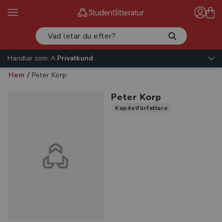
Handlar som:
Privatkund
Hem
/
Peter Korp
Peter Korp
Kapitelförfattare