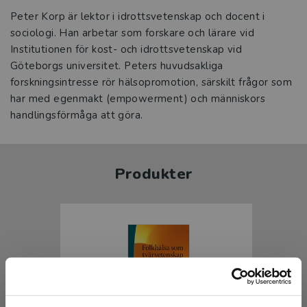
Peter Korp är lektor i idrottsvetenskap och docent i
sociologi. Han arbetar som forskare och lärare vid
Institutionen för kost- och idrottsvetenskap vid
Göteborgs universitet. Peters huvudsakliga
forskningsintresse rör hälsopromotion, särskilt frågor som
har med egenmakt (empowerment) och människors
handlingsförmåga att göra.
Produkter