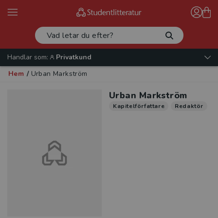
Handlar som:
Privatkund
Hem
/
Urban Markström
Urban Markström
Kapitelförfattare
Redaktör