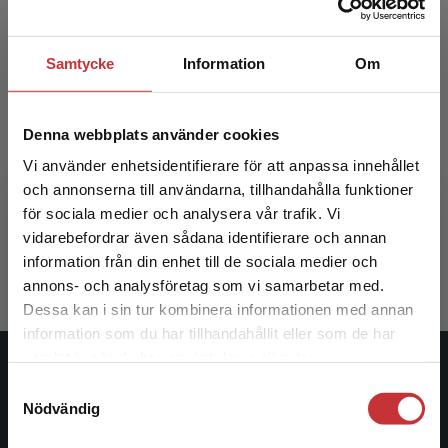
Samtycke
Information
Om
Att leva med psykisk
At
Denna webbplats använder cookies
funktionsnedsättning
fun
Vi använder enhetsidentifierare för att anpassa innehållet
Brunt, David m.fl. (red.)
Brunt, Davi
och annonserna till användarna, tillhandahålla funktioner
för sociala medier och analysera vår trafik. Vi
Begränsad fraktregion
vidarebefordrar även sådana identifierare och annan
409 kr
inkl. moms
257 kr
ink
Exkl. moms: 386 kr
Exkl. moms
information från din enhet till de sociala medier och
annons- och analysföretag som vi samarbetar med.
Dessa kan i sin tur kombinera informationen med annan
information som du har tillhandahållit eller som de har
Det verkar som att du besöker
samlat in när du har använt deras tjänster.
studentlitteratur.se via en enhet utanför Sverige.
Studentlitteratur
Samtyckesval
Vi erbjuder inte leveranser utanför Sverige. För
Nödvändig
att kunna slutföra ett köp måste
Studentlitteratur grundades 1963 och är idag Sveriges
leveransadressen vara i Sverige.
Läs mer