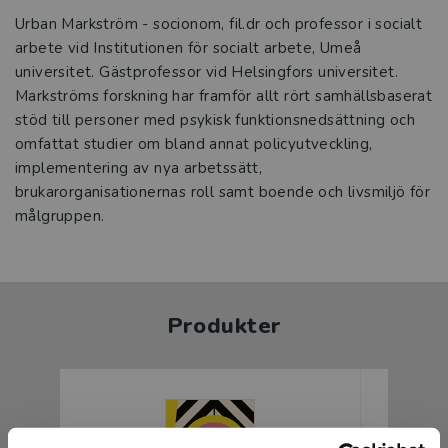
Urban Markström - socionom, fil.dr och professor i socialt
arbete vid Institutionen för socialt arbete, Umeå
universitet. Gästprofessor vid Helsingfors universitet.
Markströms forskning har framför allt rört samhällsbaserat
stöd till personer med psykisk funktionsnedsättning och
omfattat studier om bland annat policyutveckling,
implementering av nya arbetssätt,
brukarorganisationernas roll samt boende och livsmiljö för
målgruppen.
Produkter