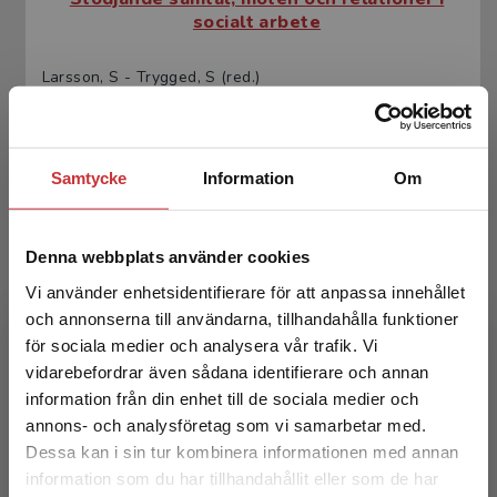
socialt arbete
Larsson, S - Trygged, S (red.)
378 kr
inkl. moms
Exkl. moms: 357 kr
Samtycke
Information
Om
Denna webbplats använder cookies
Vi använder enhetsidentifierare för att anpassa innehållet
och annonserna till användarna, tillhandahålla funktioner
för sociala medier och analysera vår trafik. Vi
Begränsad fraktregion
vidarebefordrar även sådana identifierare och annan
Socialpsykologi för socialt arbete
information från din enhet till de sociala medier och
annons- och analysföretag som vi samarbetar med.
Larsson, S - Sohlberg, P
Dessa kan i sin tur kombinera informationen med annan
361 kr
inkl. moms
information som du har tillhandahållit eller som de har
Det verkar som att du besöker
Exkl. moms: 341 kr