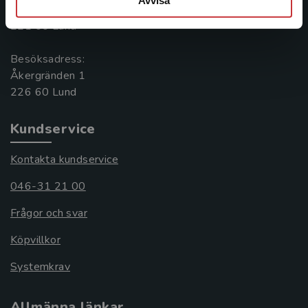
Avvisa
Box 141
221 00 Lund
Besöksadress:
Åkergränden 1
Kundservice
Kontakta kundservice
046-31 21 00
Frågor och svar
Köpvillkor
Systemkrav
Allmänna länkar