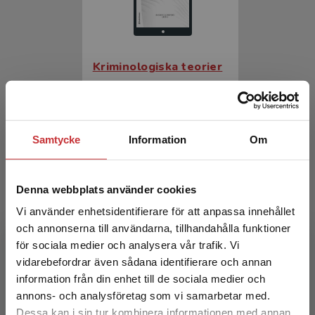
Kriminologiska teorier
Liljenfors, Rikard (red.)
226 kr
inkl. moms
Exkl. moms: 213 kr
Samtycke
Information
Om
Denna webbplats använder cookies
Vi använder enhetsidentifierare för att anpassa innehållet
och annonserna till användarna, tillhandahålla funktioner
för sociala medier och analysera vår trafik. Vi
Begränsad fraktregion
vidarebefordrar även sådana identifierare och annan
information från din enhet till de sociala medier och
Kriminologiska teorier
annons- och analysföretag som vi samarbetar med.
Dessa kan i sin tur kombinera informationen med annan