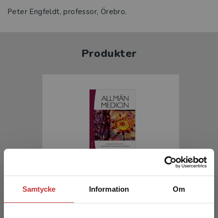
Peter Engfeldt, professor, Örebro.
Produkter
Allmänmedicin
Samtycke
Information
Om
Hunskår, S (red.) - Hovelius, B (red.)
1 692 kr
inkl. moms