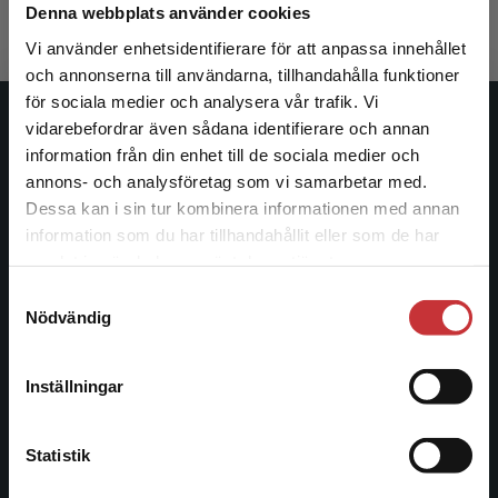
Exkl. moms: 1 596 kr
Denna webbplats använder cookies
Vi använder enhetsidentifierare för att anpassa innehållet
och annonserna till användarna, tillhandahålla funktioner
för sociala medier och analysera vår trafik. Vi
Begränsad fraktregion
vidarebefordrar även sådana identifierare och annan
Studentlitteratur
information från din enhet till de sociala medier och
annons- och analysföretag som vi samarbetar med.
Studentlitteratur grundades 1963 och är idag Sveriges
Dessa kan i sin tur kombinera informationen med annan
ledande utbildningsförlag. Med läromedel, kurslitteratur,
information som du har tillhandahållit eller som de har
facklitteratur, utbildningar och digitala
Det verkar som att du besöker
samlat in när du har använt deras tjänster.
informationstjänster i utbudet, finns Studentlitteratur med
studentlitteratur.se via en enhet utanför Sverige.
längs hela kunskapsresan.
Samtyckesval
Vi erbjuder inte leveranser utanför Sverige. För
Nödvändig
att kunna slutföra ett köp måste
leveransadressen vara i Sverige.
Läs mer
Kontakta oss
Inställningar
Kontakta oss
Kontakta kundservice
046-31 20 00
Statistik
Postadress: