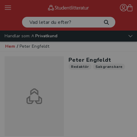
Handlar som:
Privatkund
Hem
/
Peter Engfeldt
Peter Engfeldt
Redaktör
Sakgranskare