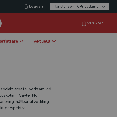
Logga in
Handlar som:
Privatkund
Varukorg
örfattare
Aktuellt
 socialt arbete, verksam vid
ögskolan i Gävle. Hon
nering, hållbar utveckling
kt perspektiv.