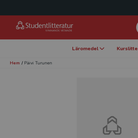
Läromedel
Kurslitt
Hem
/
Päivi Turunen