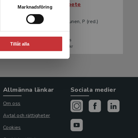
Samhällsarbete
Marknadsföring
)
Sjöberg, S - Turunen, P (red.)
223 kr
inkl. moms
Tillåt alla
Exkl. moms: 210 kr
Allmänna länkar
Sociala medier
Om oss
Avtal och rättigheter
Cookies