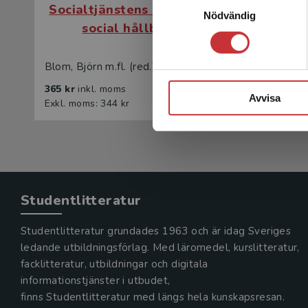
Socialtjänstens arbete med
Social
Nödvändig
social hållbarhet
s
Blom, Björn m.fl. (red.)
Blom, Björ
365 kr
inkl. moms
226 kr
in
Avvisa
Exkl. moms: 344 kr
Exkl. mom
Studentlitteratur
Studentlitteratur grundades 1963 och är idag Sveriges
ledande utbildningsförlag. Med läromedel, kurslitteratur,
facklitteratur, utbildningar och digitala
informationstjänster i utbudet,
finns Studentlitteratur med längs hela kunskapsresan.