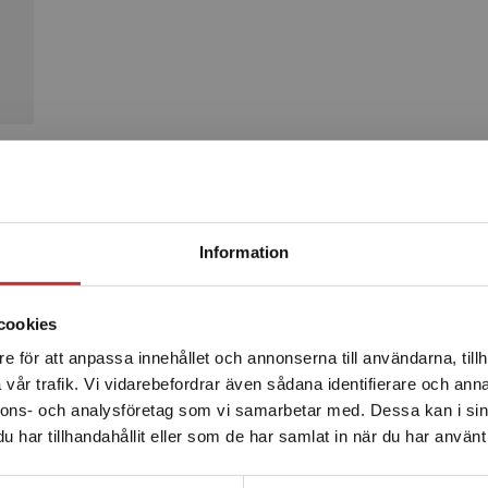
Produkter
Begränsad fraktregion
Information
cookies
e för att anpassa innehållet och annonserna till användarna, tillh
Det verkar som att du besöker studentlitteratur.se via en
vår trafik. Vi vidarebefordrar även sådana identifierare och anna
enhet utanför Sverige. Vi erbjuder inte leveranser utanför
nnons- och analysföretag som vi samarbetar med. Dessa kan i sin
Sverige. För att kunna slutföra ett köp måste
har tillhandahållit eller som de har samlat in när du har använt 
leveransadressen vara i Sverige.
Läs mer