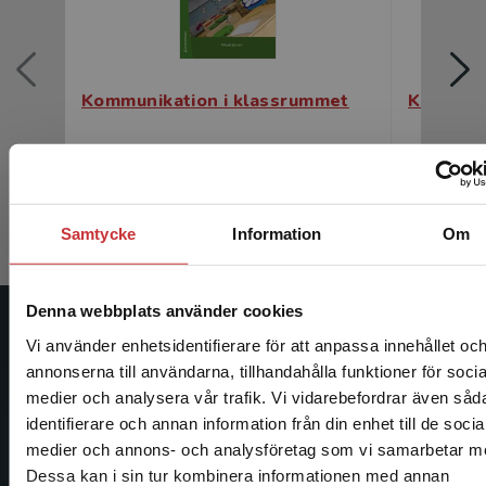
Kommunikation i klassrummet
Kommuni
Jensen, Mikael
Jensen, Mi
316 kr
inkl. moms
197 kr
ink
Exkl. moms: 298 kr
Exkl. moms
Samtycke
Information
Om
Denna webbplats använder cookies
Studentlitteratur
Vi använder enhetsidentifierare för att anpassa innehållet oc
annonserna till användarna, tillhandahålla funktioner för socia
Studentlitteratur grundades 1963 och är idag Sveriges
medier och analysera vår trafik. Vi vidarebefordrar även såd
ledande utbildningsförlag. Med läromedel, kurslitteratur,
identifierare och annan information från din enhet till de socia
Begränsad fraktregion
facklitteratur, utbildningar och digitala
medier och annons- och analysföretag som vi samarbetar m
informationstjänster i utbudet, finns Studentlitteratur med
Dessa kan i sin tur kombinera informationen med annan