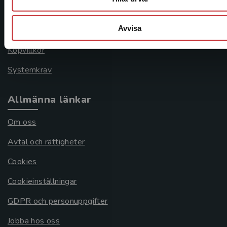
046-31 21 00
Avvisa
Frågor och svar
Köpvillkor
Systemkrav
Allmänna länkar
Om oss
Avtal och rättigheter
Cookies
Cookieinställningar
GDPR och personuppgifter
Jobba hos oss