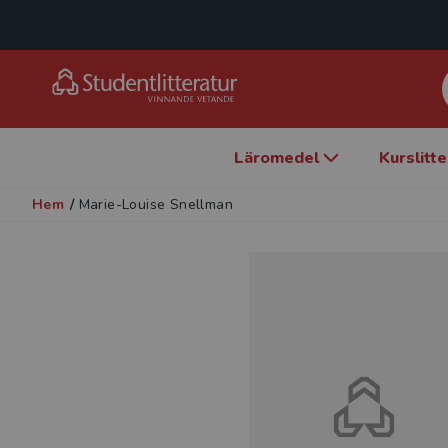
Läromedel
Kurslitt
Hem
/
Marie-Louise Snellman