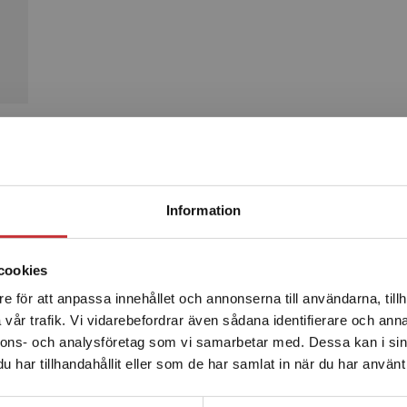
Produkter
Begränsad fraktregion
Information
cookies
e för att anpassa innehållet och annonserna till användarna, tillh
Det verkar som att du besöker studentlitteratur.se via en
vår trafik. Vi vidarebefordrar även sådana identifierare och anna
enhet utanför Sverige. Vi erbjuder inte leveranser utanför
nnons- och analysföretag som vi samarbetar med. Dessa kan i sin
Sverige. För att kunna slutföra ett köp måste
har tillhandahållit eller som de har samlat in när du har använt 
leveransadressen vara i Sverige.
Läs mer