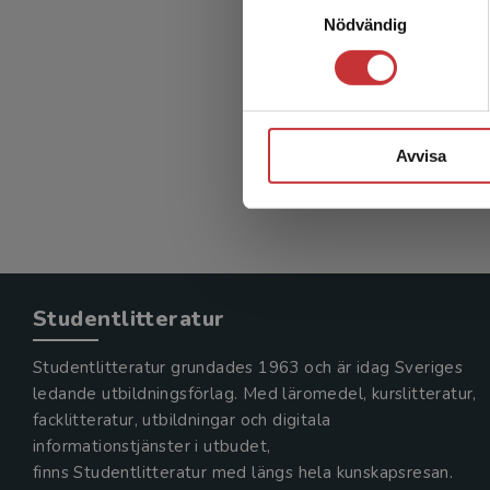
Social
Nödvändig
s
Blom, Björ
365 kr
in
Avvisa
Exkl. mom
Studentlitteratur
Studentlitteratur grundades 1963 och är idag Sveriges
ledande utbildningsförlag. Med läromedel, kurslitteratur,
facklitteratur, utbildningar och digitala
informationstjänster i utbudet,
finns Studentlitteratur med längs hela kunskapsresan.