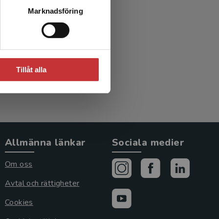
ete med
Marknadsföring
et
Tillåt alla
Allmänna länkar
Sociala medier
Om oss
Avtal och rättigheter
Cookies