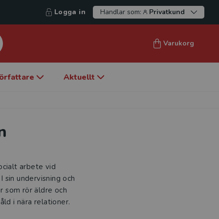
Logga in
Handlar som:
Privatkund
Varukorg
örfattare
Aktuellt
n
cialt arbete vid
 I sin undervisning och
or som rör äldre och
ld i nära relationer.