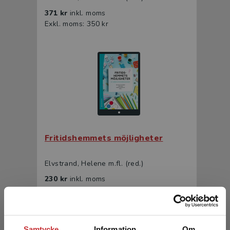
371 kr
inkl. moms
Exkl. moms: 350 kr
Fritidshemmets möjligheter
Elvstrand, Helene m.fl. (red.)
230 kr
inkl. moms
Exkl. moms: 217 kr
Samtycke
Information
Om