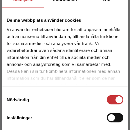
Denna webbplats använder cookies
Vi använder enhetsidentifierare för att anpassa innehållet
och annonserna till användarna, tillhandahålla funktioner
Bilder för barn och bilder av barn
för sociala medier och analysera vår trafik. Vi
Begränsad fraktregion
vidarebefordrar även sådana identifierare och annan
Simonsson, M - Andersson, J (red.)
information från din enhet till de sociala medier och
annons- och analysföretag som vi samarbetar med.
365 kr
inkl. moms
Exkl. moms: 344 kr
Dessa kan i sin tur kombinera informationen med annan
information som du har tillhandahållit eller som de har
Det verkar som att du besöker
samlat in när du har använt deras tjänster.
studentlitteratur.se via en enhet utanför Sverige.
Samtyckesval
Vi erbjuder inte leveranser utanför Sverige. För
Nödvändig
att kunna slutföra ett köp måste
leveransadressen vara i Sverige.
Läs mer
Inställningar
Kontakta kundservice