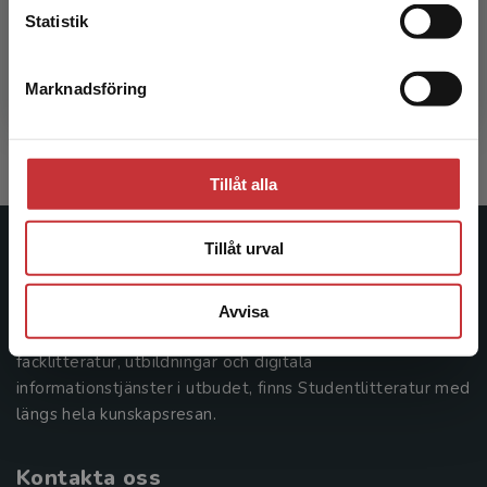
Utvecklingssamtal
Statistik
Markström, A-M - Simonsson, M
Marknadsföring
Stäng
261 kr
inkl. moms
Exkl. moms: 246 kr
Tillåt alla
Tillåt urval
Studentlitteratur
Studentlitteratur grundades 1963 och är idag Sveriges
Avvisa
ledande utbildningsförlag. Med läromedel, kurslitteratur,
facklitteratur, utbildningar och digitala
informationstjänster i utbudet, finns Studentlitteratur med
längs hela kunskapsresan.
Kontakta oss