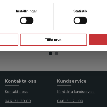
i nära relation
Våldsutsatta kvinno
Kontakta kundservice
Inställningar
Statistik
on, M - Börjeson, M (red.)
Heimer, Gun (red.)
Stäng
r
inkl. moms
239 kr
inkl. moms
Tillåt urval
moms: 218 kr
Exkl. moms: 225 kr
Kontakta oss
Kundservice
Kontakta oss
Kontakta kundservice
046-31 20 00
046-31 21 00