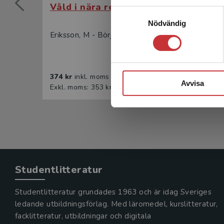
Våld i nära relation
Våld 
Samtyckesval
Nödvändig
Eriksson, M - Börjeson, M (red.)
Erikss
374 kr
inkl. moms
231 k
Avvisa
Exkl. moms: 353 kr
Exkl. 
Studentlitteratur
Studentlitteratur grundades 1963 och är idag Sveriges
ledande utbildningsförlag. Med läromedel, kurslitteratur,
facklitteratur, utbildningar och digitala