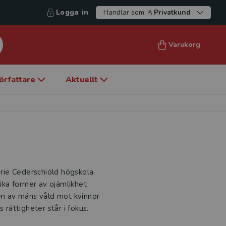
Logga in
Handlar som:
Privatkund
Varukorg
örfattare
Aktuellt
arie Cederschiöld högskola.
lika former av ojämlikhet
gen av mäns våld mot kvinnor
 rättigheter står i fokus.