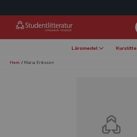
Läromedel
Kurslitt
Hem
/
Maria Eriksson