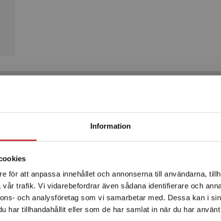
Produkter
Begränsad fraktregion
Information
cookies
e för att anpassa innehållet och annonserna till användarna, tillh
Det verkar som att du besöker studentlitteratur.se via en
vår trafik. Vi vidarebefordrar även sådana identifierare och anna
enhet utanför Sverige. Vi erbjuder inte leveranser utanför
nnons- och analysföretag som vi samarbetar med. Dessa kan i sin
Sverige. För att kunna slutföra ett köp måste
har tillhandahållit eller som de har samlat in när du har använt 
leveransadressen vara i Sverige.
Läs mer