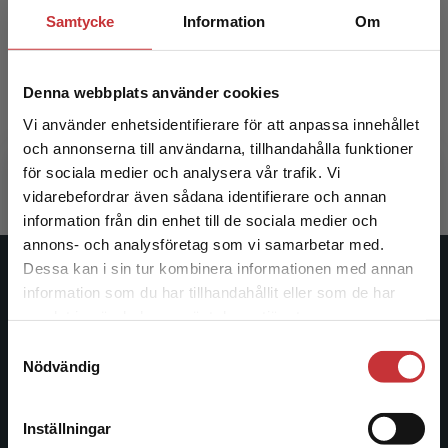
Samtycke
Information
Om
Etnologiskt fältarbete
Etnologi
Denna webbplats använder cookies
Silow Kallenberg, Kim m.fl. (red.)
Silow Kalle
Vi använder enhetsidentifierare för att anpassa innehållet
365 kr
inkl. moms
226 kr
ink
och annonserna till användarna, tillhandahålla funktioner
Exkl. moms: 344 kr
Exkl. moms
för sociala medier och analysera vår trafik. Vi
Begränsad fraktregion
vidarebefordrar även sådana identifierare och annan
information från din enhet till de sociala medier och
annons- och analysföretag som vi samarbetar med.
Dessa kan i sin tur kombinera informationen med annan
Studentlitteratur
information som du har tillhandahållit eller som de har
Det verkar som att du besöker
samlat in när du har använt deras tjänster.
studentlitteratur.se via en enhet utanför Sverige.
Studentlitteratur grundades 1963 och är idag Sveriges
Samtyckesval
Vi erbjuder inte leveranser utanför Sverige. För
ledande utbildningsförlag. Med läromedel, kurslitteratur,
Nödvändig
att kunna slutföra ett köp måste
facklitteratur, utbildningar och digitala
leveransadressen vara i Sverige.
Läs mer
informationstjänster i utbudet, finns Studentlitteratur med
längs hela kunskapsresan.
Inställningar