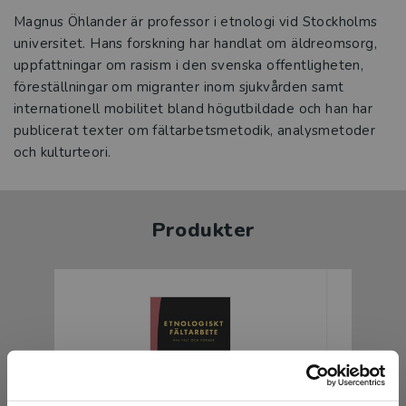
Magnus Öhlander är professor i etnologi vid Stockholms
universitet. Hans forskning har handlat om äldreomsorg,
uppfattningar om rasism i den svenska offentligheten,
föreställningar om migranter inom sjukvården samt
internationell mobilitet bland högutbildade och han har
publicerat texter om fältarbetsmetodik, analysmetoder
och kulturteori.
Produkter