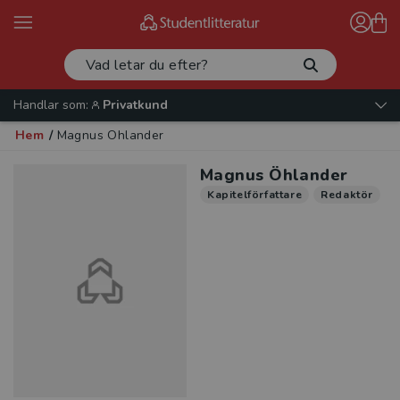
Handlar som:
Privatkund
Hem
/
Magnus Öhlander
Magnus Öhlander
Kapitelförfattare
Redaktör