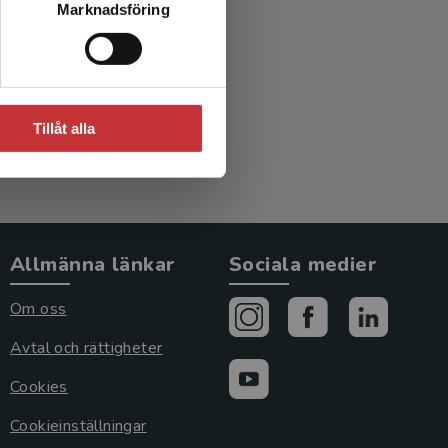
Marknadsföring
 (red.)
Tillåt alla
Allmänna länkar
Sociala medier
Om oss
Avtal och rättigheter
Cookies
Cookieinställningar