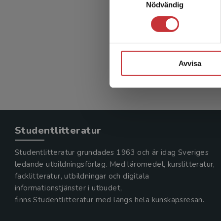
Nödvändig
Vägar t
Robertsso
331 kr
in
Exkl. mom
Avvisa
Studentlitteratur
Studentlitteratur grundades 1963 och är idag Sveriges
ledande utbildningsförlag. Med läromedel, kurslitteratur,
facklitteratur, utbildningar och digitala
informationstjänster i utbudet,
finns Studentlitteratur med längs hela kunskapsresan.