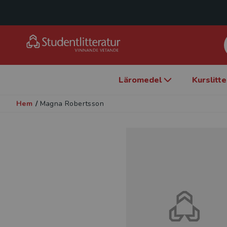
Läromedel
Kurslitt
Hem
/
Magna Robertsson