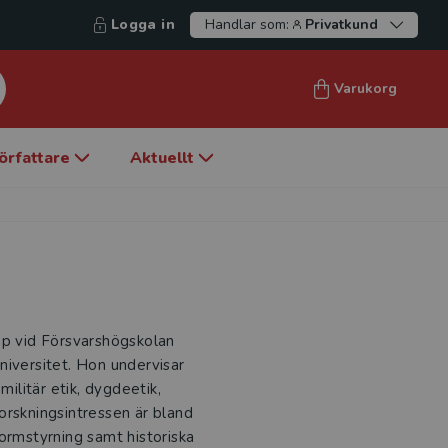
Logga in
Handlar som:
Privatkund
Varukorg
örfattare
Aktuellt
ap vid Försvarshögskolan
niversitet. Hon undervisar
militär etik, dygdeetik,
orskningsintressen är bland
ormstyrning samt historiska