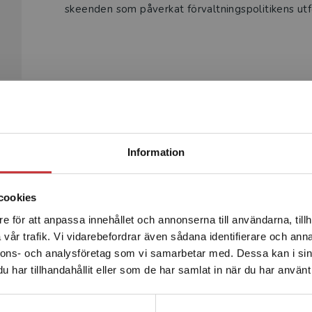
skeenden som påverkat förvaltningspolitikens ut
Begränsad fraktregion
Produkter
Information
cookies
e för att anpassa innehållet och annonserna till användarna, tillh
Det verkar som att du besöker studentlitteratur.se via en
vår trafik. Vi vidarebefordrar även sådana identifierare och anna
enhet utanför Sverige. Vi erbjuder inte leveranser utanför
nnons- och analysföretag som vi samarbetar med. Dessa kan i sin
Sverige. För att kunna slutföra ett köp måste
har tillhandahållit eller som de har samlat in när du har använt 
leveransadressen vara i Sverige.
Läs mer
Kontakta kundservice