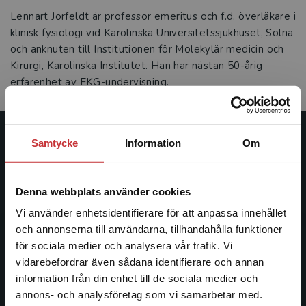
Lennart Jorfeldt är professor emeritus och f.d. överläkare i
klinisk fysiologi vid Karolinska Universitetssjukhuset, Solna
och anknuten till Institutionen för Molekylär medicin och
Kirurgi, Karolinska Institutet. Han har nästan 50-årig
erfarenhet av EKG-undervisning.
Samtycke
Information
Om
Studentlitteratur
Studentlitteratur grundades 1963 och är idag Sveriges
Denna webbplats använder cookies
ledande utbildningsförlag. Med läromedel, kurslitteratur,
facklitteratur, utbildningar och digitala
Vi använder enhetsidentifierare för att anpassa innehållet
informationstjänster i utbudet, finns Studentlitteratur med
och annonserna till användarna, tillhandahålla funktioner
längs hela kunskapsresan.
för sociala medier och analysera vår trafik. Vi
Begränsad fraktregion
vidarebefordrar även sådana identifierare och annan
information från din enhet till de sociala medier och
Kontakta oss
annons- och analysföretag som vi samarbetar med.