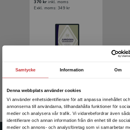
370 kr
inkl. moms
Exkl. moms: 349 kr
Samtycke
Information
Om
Juridiska grundbegrepp
Dahlman, C - Wahlberg, L (red.)
Denna webbplats använder cookies
230 kr
inkl. moms
Vi använder enhetsidentifierare för att anpassa innehållet oc
Exkl. moms: 217 kr
annonserna till användarna, tillhandahålla funktioner för socia
medier och analysera vår trafik. Vi vidarebefordrar även såd
identifierare och annan information från din enhet till de socia
Begränsad fraktregion
medier och annons- och analysföretag som vi samarbetar m