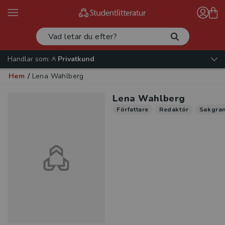
Handlar som:
Privatkund
Hem
/
Lena Wahlberg
Lena Wahlberg
Författare
Redaktör
Sakgra