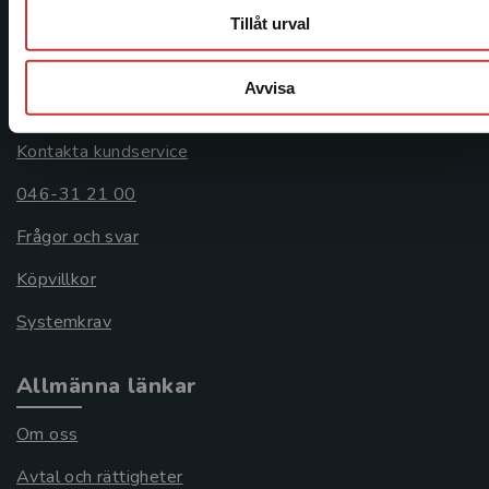
Åkergränden 1
Tillåt urval
Avvisa
Kundservice
Kontakta kundservice
046-31 21 00
Frågor och svar
Köpvillkor
Systemkrav
Allmänna länkar
Om oss
Avtal och rättigheter