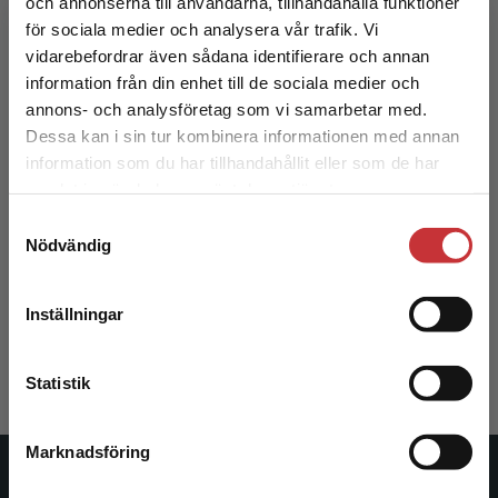
och annonserna till användarna, tillhandahålla funktioner
för sociala medier och analysera vår trafik. Vi
Begränsad fraktregion
vidarebefordrar även sådana identifierare och annan
information från din enhet till de sociala medier och
annons- och analysföretag som vi samarbetar med.
Dessa kan i sin tur kombinera informationen med annan
information som du har tillhandahållit eller som de har
Det verkar som att du besöker
samlat in när du har använt deras tjänster.
studentlitteratur.se via en enhet utanför Sverige.
Samtyckesval
Vi erbjuder inte leveranser utanför Sverige. För
Vad är ekonomisk historia?
Nödvändig
att kunna slutföra ett köp måste
leveransadressen vara i Sverige.
Läs mer
Andersson-Skog, Lena m.fl. (red.)
Inställningar
225 kr
inkl. moms
Kontakta kundservice
Exkl. moms: 212 kr
Statistik
Marknadsföring
Stäng
Studentlitteratur