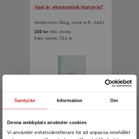
Vad är ekonomisk historia?
Andersson-Skog, Lena m.fl. (red.)
330 kr
inkl. moms
Exkl. moms: 311 kr
Samtycke
Information
Om
Marknad & politik
Denna webbplats använder cookies
Hultkrantz, L - Österholm, P (red.)
392 kr
inkl. moms
Vi använder enhetsidentifierare för att anpassa innehållet
Exkl. moms: 370 kr