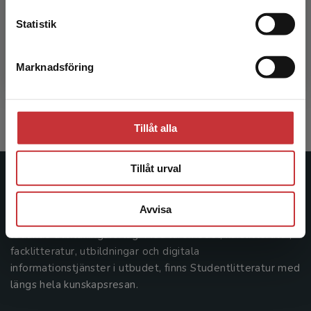
Statistik
Samhällsekonomisk nyttokostnadsanalys
Marknadsföring
Stäng
Hultkrantz, L - Vimefall, E
316 kr
inkl. moms
Exkl. moms: 298 kr
Tillåt alla
Tillåt urval
Studentlitteratur
Avvisa
Studentlitteratur grundades 1963 och är idag Sveriges
ledande utbildningsförlag. Med läromedel, kurslitteratur,
facklitteratur, utbildningar och digitala
informationstjänster i utbudet, finns Studentlitteratur med
längs hela kunskapsresan.