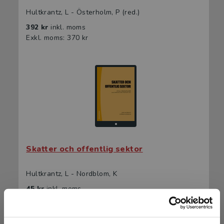
Hultkrantz, L - Österholm, P (red.)
392 kr
inkl. moms
Exkl. moms: 370 kr
Skatter och offentlig sektor
Hultkrantz, L - Nordblom, K
45 kr
inkl. moms
Exkl. moms: 42 kr