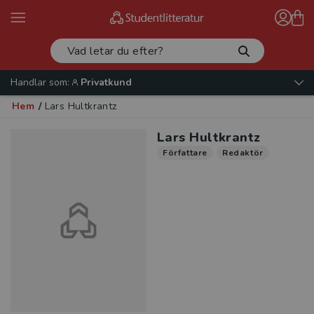
Handlar som:
Privatkund
Hem
/
Lars Hultkrantz
Lars Hultkrantz
Författare
Redaktör