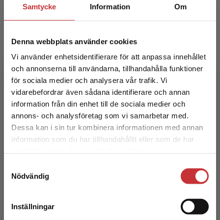
Samtycke
Information
Om
Denna webbplats använder cookies
Vi använder enhetsidentifierare för att anpassa innehållet
och annonserna till användarna, tillhandahålla funktioner
för sociala medier och analysera vår trafik. Vi
Samhällsekonomisk nyttokostnadsanalys
Begränsad fraktregion
vidarebefordrar även sådana identifierare och annan
information från din enhet till de sociala medier och
Hultkrantz, L - Vimefall, E
annons- och analysföretag som vi samarbetar med.
197 kr
inkl. moms
Dessa kan i sin tur kombinera informationen med annan
Exkl. moms: 186 kr
information som du har tillhandahållit eller som de har
Det verkar som att du besöker
samlat in när du har använt deras tjänster.
studentlitteratur.se via en enhet utanför Sverige.
Samtyckesval
Vi erbjuder inte leveranser utanför Sverige. För
Nödvändig
att kunna slutföra ett köp måste
leveransadressen vara i Sverige.
Läs mer
Inställningar
Kontakta kundservice