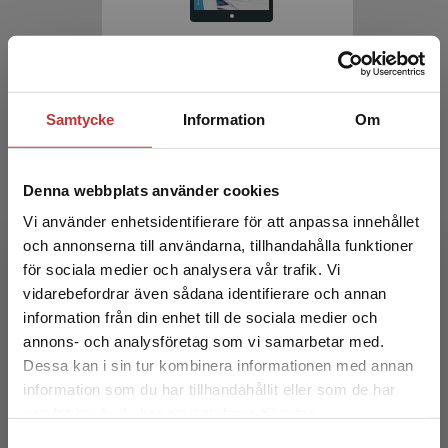
Rehabiliteringsvetenskap
Landstad, B - Vinberg, S (red.)
Samtycke
Information
Om
276 kr
inkl. moms
Exkl. moms: 260 kr
Denna webbplats använder cookies
Vi använder enhetsidentifierare för att anpassa innehållet
och annonserna till användarna, tillhandahålla funktioner
för sociala medier och analysera vår trafik. Vi
Begränsad fraktregion
vidarebefordrar även sådana identifierare och annan
information från din enhet till de sociala medier och
annons- och analysföretag som vi samarbetar med.
Dessa kan i sin tur kombinera informationen med annan
Rehabiliteringsmedicin
information som du har tillhandahållit eller som de har
Det verkar som att du besöker
samlat in när du har använt deras tjänster.
studentlitteratur.se via en enhet utanför Sverige.
Borg, Jörgen m.fl. (red.)
Samtyckesval