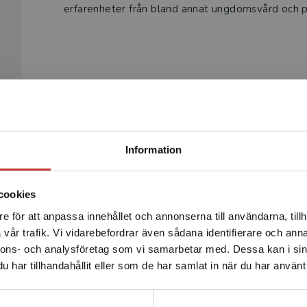
erfarenheter från bland annat ungdomsvård och p
Begränsad fraktregion
Produkter
Information
cookies
e för att anpassa innehållet och annonserna till användarna, tillh
Det verkar som att du besöker studentlitteratur.se via en
vår trafik. Vi vidarebefordrar även sådana identifierare och anna
enhet utanför Sverige. Vi erbjuder inte leveranser utanför
nnons- och analysföretag som vi samarbetar med. Dessa kan i sin
Sverige. För att kunna slutföra ett köp måste
har tillhandahållit eller som de har samlat in när du har använt 
leveransadressen vara i Sverige.
Läs mer
Kontakta kundservice