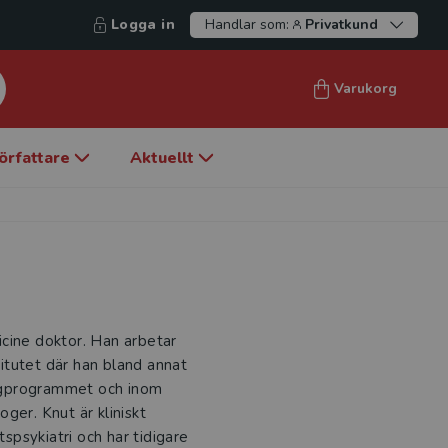
Logga in
Handlar som:
Privatkund
Varukorg
örfattare
Aktuellt
cine doktor. Han arbetar
titutet där han bland annat
ologprogrammet och inom
ger. Knut är kliniskt
psykiatri och har tidigare