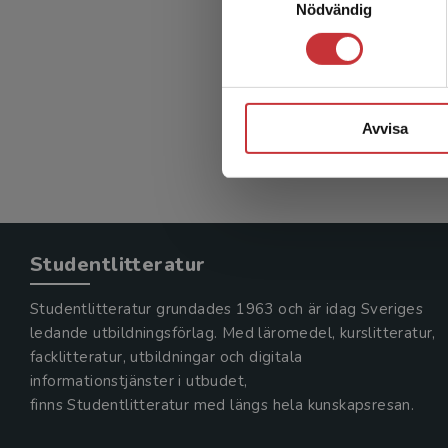
Nödvändig
Klinisk
Eriksson, 
366 kr
in
Exkl. mom
Avvisa
Studentlitteratur
Studentlitteratur grundades 1963 och är idag Sveriges
ledande utbildningsförlag. Med läromedel, kurslitteratur,
facklitteratur, utbildningar och digitala
informationstjänster i utbudet,
finns Studentlitteratur med längs hela kunskapsresan.