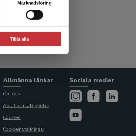
Marknadsföring
kologi
red.)
Tillåt alla
Allmänna länkar
Sociala medier
Om oss
Avtal och rättigheter
Cookies
Cookieinställningar