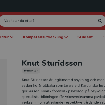
eratur
Kompetensutveckling
Student
F
Knut Sturidsson
Redaktör
Knut Sturidsson är legitimerad psykolog och medi
sedan tio år tillbaka som lärare vid Karolinska Ins
ger kurser i klinisk forensisk psykologi på psyk
specialistutbildningen för yrkesverksamma psykolo
verksam inom utredande respektive vårdande rätts