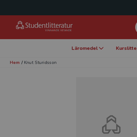
Läromedel
Kurslitt
Hem
/
Knut Sturidsson