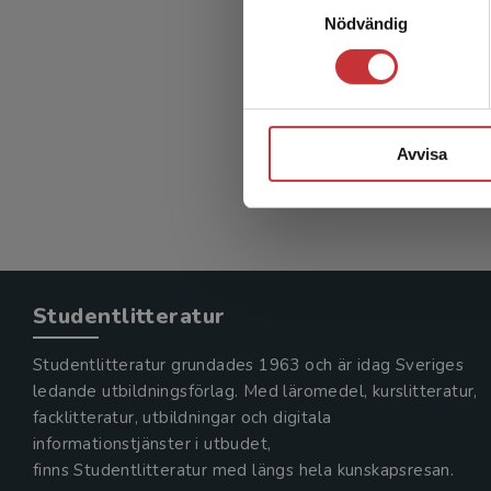
Rättsin
Nödvändig
Magnusson
(red.)
526 kr
in
Avvisa
Exkl. mom
Studentlitteratur
Studentlitteratur grundades 1963 och är idag Sveriges
ledande utbildningsförlag. Med läromedel, kurslitteratur,
facklitteratur, utbildningar och digitala
informationstjänster i utbudet,
finns Studentlitteratur med längs hela kunskapsresan.