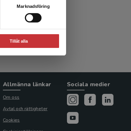
Marknadsföring
.fl.
Tillåt alla
Allmänna länkar
Sociala medier
Om oss
Avtal och rättigheter
Cookies