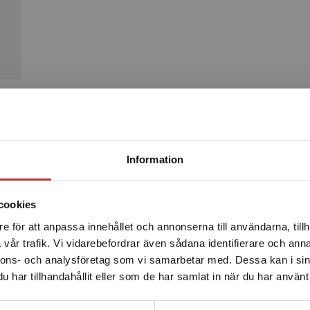
Produkter
Begränsad fraktregion
Information
cookies
e för att anpassa innehållet och annonserna till användarna, tillh
Det verkar som att du besöker studentlitteratur.se via en
vår trafik. Vi vidarebefordrar även sådana identifierare och anna
enhet utanför Sverige. Vi erbjuder inte leveranser utanför
nnons- och analysföretag som vi samarbetar med. Dessa kan i sin
Sverige. För att kunna slutföra ett köp måste
har tillhandahållit eller som de har samlat in när du har använt 
leveransadressen vara i Sverige.
Läs mer