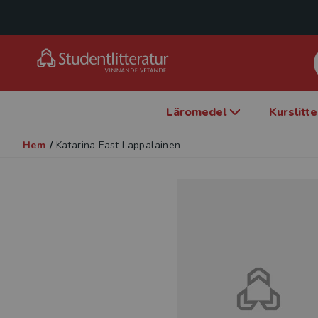
Läromedel
Kurslitt
Hem
/
Katarina Fast Lappalainen