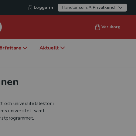
Logga in
Handlar som:
Privatkund
Varukorg
örfattare
Aktuellt
inen
t och universitetslektor i
olms universitet, samt
uristprogrammet,