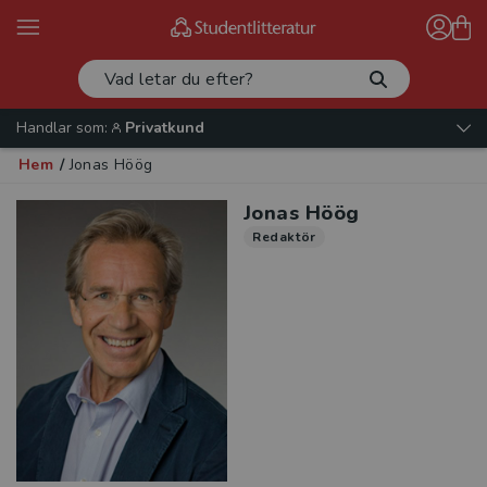
Handlar som:
Privatkund
Hem
/
Jonas Höög
Jonas Höög
Redaktör