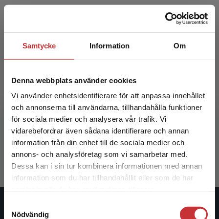
Samtycke
Information
Om
Denna webbplats använder cookies
Vi använder enhetsidentifierare för att anpassa innehållet
Struktur, kultur, ledarskap
och annonserna till användarna, tillhandahålla funktioner
för sociala medier och analysera vår trafik. Vi
Begränsad fraktregion
Johansson, O - Höög, J (red.)
vidarebefordrar även sådana identifierare och annan
402 kr
inkl. moms
information från din enhet till de sociala medier och
Exkl. moms: 379 kr
annons- och analysföretag som vi samarbetar med.
Dessa kan i sin tur kombinera informationen med annan
information som du har tillhandahållit eller som de har
Det verkar som att du besöker
samlat in när du har använt deras tjänster.
studentlitteratur.se via en enhet utanför Sverige.
Samtyckesval
Vi erbjuder inte leveranser utanför Sverige. För
Studentlitteratur
Nödvändig
att kunna slutföra ett köp måste