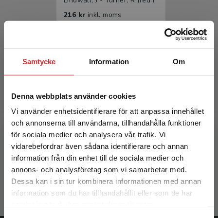
Lindwall, J - Turner, R (red.)
216 kr
inkl. moms
Exkl. moms: 204 kr
Samtycke
Information
Om
Denna webbplats använder cookies
Vi använder enhetsidentifierare för att anpassa innehållet
och annonserna till användarna, tillhandahålla funktioner
Social exkludering
för sociala medier och analysera vår trafik. Vi
Begränsad fraktregion
vidarebefordrar även sådana identifierare och annan
Lindwall, J - Turner, R (red.)
information från din enhet till de sociala medier och
annons- och analysföretag som vi samarbetar med.
349 kr
inkl. moms
Dessa kan i sin tur kombinera informationen med annan
Exkl. moms: 329 kr
information som du har tillhandahållit eller som de har
Det verkar som att du besöker
samlat in när du har använt deras tjänster.
studentlitteratur.se via en enhet utanför Sverige.