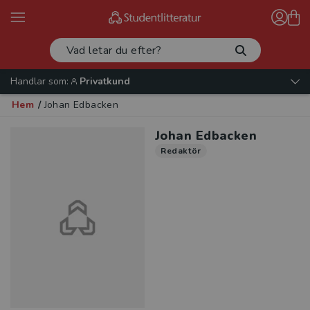
Handlar som:
Privatkund
Hem
/
Johan Edbacken
Johan Edbacken
Redaktör