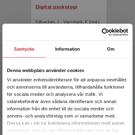
Digital psykologi
Edbacken, J - Vernmark, K (red.)
216 kr
inkl. moms
Exkl. moms: 204 kr
Samtycke
Information
Om
Denna webbplats använder cookies
Vi använder enhetsidentifierare för att anpassa innehållet
och annonserna till användarna, tillhandahålla funktioner
för sociala medier och analysera vår trafik. Vi
Begränsad fraktregion
vidarebefordrar även sådana identifierare och annan
Digital psykologi
information från din enhet till de sociala medier och
annons- och analysföretag som vi samarbetar med.
Edbacken, J - Vernmark, K (red.)
Dessa kan i sin tur kombinera informationen med annan
349 kr
inkl. moms
information som du har tillhandahållit eller som de har
Det verkar som att du besöker
Exkl. moms: 329 kr