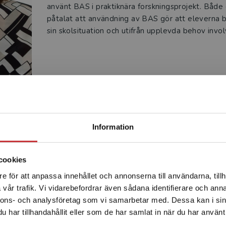
använt BAS i praktiknära forskningsprojekt. Både
påtalat att användning av BAS gör att eleverna bli
sin skolsituation och utifrån upplevda behov invo
Begränsad fraktregion
Produkter
Information
cookies
e för att anpassa innehållet och annonserna till användarna, tillh
Det verkar som att du besöker studentlitteratur.se via en
vår trafik. Vi vidarebefordrar även sådana identifierare och anna
enhet utanför Sverige. Vi erbjuder inte leveranser utanför
nnons- och analysföretag som vi samarbetar med. Dessa kan i sin
Sverige. För att kunna slutföra ett köp måste
har tillhandahållit eller som de har samlat in när du har använt 
leveransadressen vara i Sverige.
Läs mer