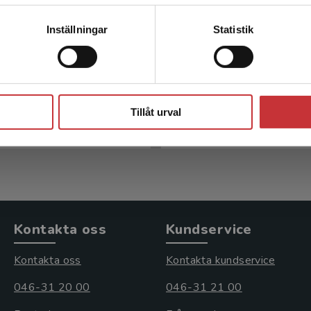
Kontakta kundservice
Inställningar
Statistik
AS Bedömning av
Arbetsterapi för ba
sningar i skolmiljön
ungdom
Stäng
son, H m.fl.
Eliasson, Ann-Christin m.fl. (
Tillåt urval
kl. moms
390 kr
inkl. moms
s: 376 kr
Exkl. moms: 368 kr
Kontakta oss
Kundservice
Kontakta oss
Kontakta kundservice
046-31 20 00
046-31 21 00