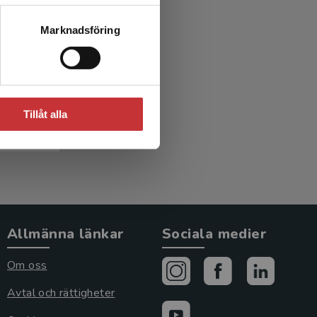
Marknadsföring
rn och
red.)
Tillåt alla
Allmänna länkar
Sociala medier
Om oss
Avtal och rättigheter