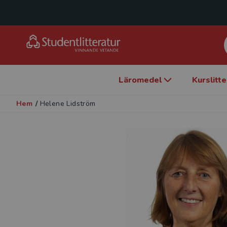
Läromedel
Kurslitt
Hem
/
Helene Lidström