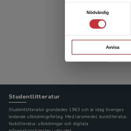
Samtyckesval
Nödvändig
B
anpas
Hemmings
Avvisa
399 kr
in
Exkl. mom
Studentlitteratur
Studentlitteratur grundades 1963 och är idag Sveriges
ledande utbildningsförlag. Med läromedel, kurslitteratur,
facklitteratur, utbildningar och digitala
informationstjänster i utbudet,