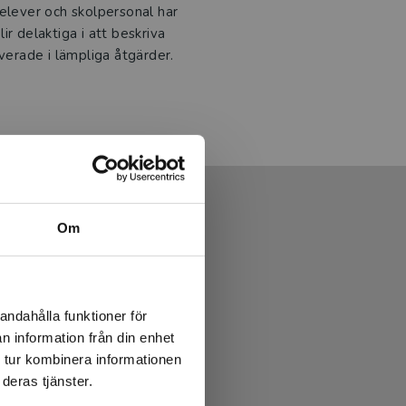
 elever och skolpersonal har
r delaktiga i att beskriva
lverade i lämpliga åtgärder.
Om
andahålla funktioner för
n information från din enhet
 tur kombinera informationen
deras tjänster.