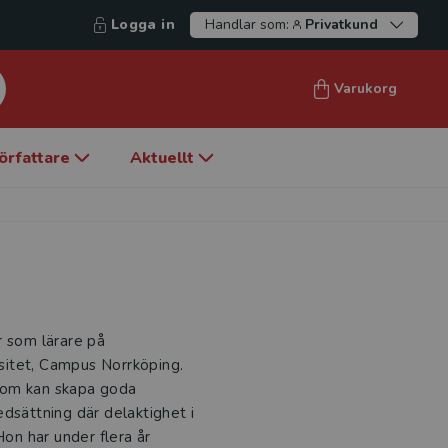
Logga in
Handlar som:
Privatkund
Varukorg
örfattare
Aktuellt
r som lärare på
sitet, Campus Norrköping.
 som kan skapa goda
dsättning där delaktighet i
Hon har under flera år