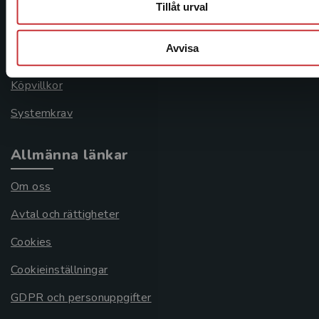
Kontakta kundservice
Tillåt urval
046-31 21 00
Avvisa
Frågor och svar
Köpvillkor
Systemkrav
Allmänna länkar
Om oss
Avtal och rättigheter
Cookies
Cookieinställningar
GDPR och personuppgifter