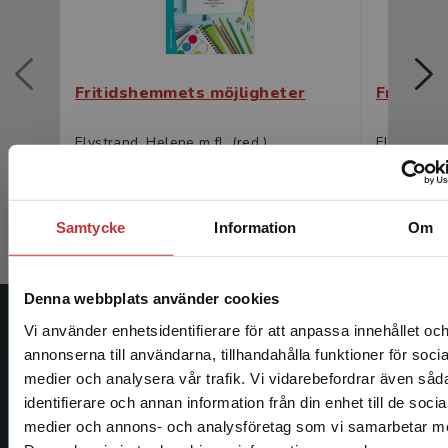
Fritidshemmets möjligheter
Fritidsh
Elvstrand, Helene m.fl. (red.)
Elvstrand, 
371 kr
inkl. moms
230 kr
ink
Exkl. moms: 350 kr
Exkl. moms
Samtycke
Information
Om
Denna webbplats använder cookies
Vi använder enhetsidentifierare för att anpassa innehållet oc
Studentlitteratur
annonserna till användarna, tillhandahålla funktioner för socia
medier och analysera vår trafik. Vi vidarebefordrar även såd
Studentlitteratur grundades 1963 och är idag Sveriges
identifierare och annan information från din enhet till de socia
ledande utbildningsförlag. Med läromedel, kurslitteratur,
Begränsad fraktregion
medier och annons- och analysföretag som vi samarbetar m
facklitteratur, utbildningar och digitala