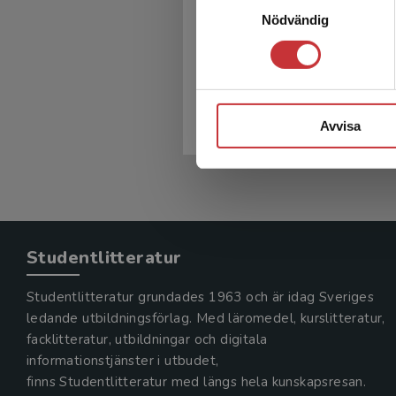
Ortopedi
Nödvändig
Karlsson, Magnus m.fl. (red.)
610 kr
inkl. moms
Avvisa
Exkl. moms: 575 kr
Studentlitteratur
Studentlitteratur grundades 1963 och är idag Sveriges
ledande utbildningsförlag. Med läromedel, kurslitteratur,
facklitteratur, utbildningar och digitala
informationstjänster i utbudet,
finns Studentlitteratur med längs hela kunskapsresan.