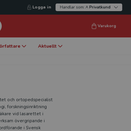
Logga in
Handlar som:
Privatkund
Varukorg
örfattare
Aktuellt
tet och ortopedspecialist
i, forskningsinriktning
äkare vid lasarettet i
erksam övergripande i
 ordförande i Svensk