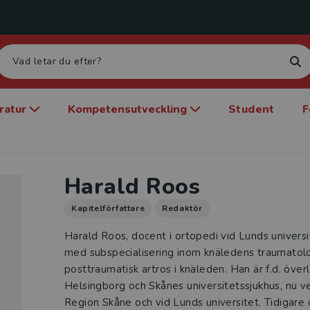
eratur
Kompetensutveckling
Student
F
Harald Roos
Kapitelförfattare
Redaktör
Harald Roos, docent i ortopedi vid Lunds universi
med subspecialisering inom knäledens traumatolog
posttraumatisk artros i knäleden. Han är f.d. överl
Helsingborg och Skånes universitetssjukhus, nu v
Region Skåne och vid Lunds universitet. Tidigare