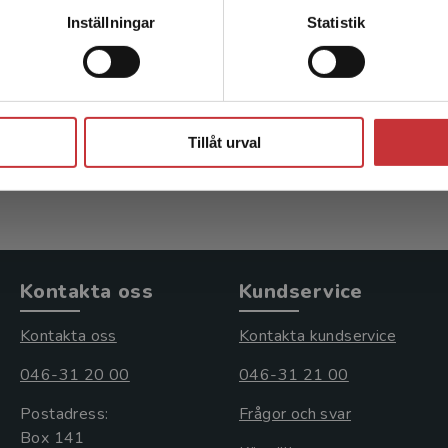
Kontakta kundservice
Ortopedi
Inställningar
Statistik
Karlsson, Magnus m.fl. (red.)
Homme
Stäng
958 kr
inkl. moms
534 k
Tillåt urval
Exkl. moms: 904 kr
Exkl. 
Kontakta oss
Kundservice
Kontakta oss
Kontakta kundservice
046-31 20 00
046-31 21 00
Postadress:
Frågor och svar
Box 141