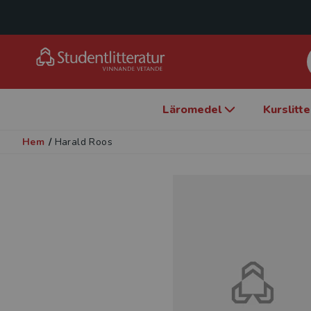
Läromedel
Kurslitt
Hem
/
Harald Roos