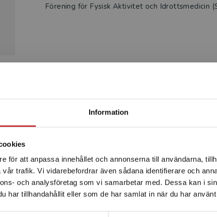
Förening för Fysisk Aktivitet och Idrottsmedicin 
Produkter
Begränsad fraktregion
Information
cookies
e för att anpassa innehållet och annonserna till användarna, tillh
Det verkar som att du besöker studentlitteratur.se via en
vår trafik. Vi vidarebefordrar även sådana identifierare och anna
enhet utanför Sverige. Vi erbjuder inte leveranser utanför
nnons- och analysföretag som vi samarbetar med. Dessa kan i sin
Sverige. För att kunna slutföra ett köp måste
har tillhandahållit eller som de har samlat in när du har använt 
leveransadressen vara i Sverige.
Läs mer