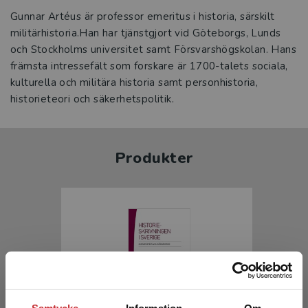
Gunnar Artéus är professor emeritus i historia, särskilt
militärhistoria.Han har tjänstgjort vid Göteborgs, Lunds
och Stockholms universitet samt Försvarshögskolan. Hans
främsta intressefält som forskare är 1700-talets sociala,
kulturella och militära historia samt personhistoria,
historieteori och säkerhetspolitik.
Produkter