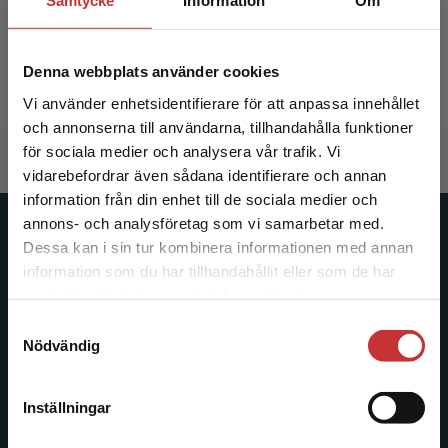
Samtycke
Information
Om
Historieskrivningen i Sverige
Denna webbplats använder cookies
Artéus, G - Åmark, Klas (red.)
354 kr
inkl. moms
Vi använder enhetsidentifierare för att anpassa innehållet
Exkl. moms: 334 kr
och annonserna till användarna, tillhandahålla funktioner
för sociala medier och analysera vår trafik. Vi
Begränsad fraktregion
vidarebefordrar även sådana identifierare och annan
information från din enhet till de sociala medier och
annons- och analysföretag som vi samarbetar med.
Studentlitteratur
Dessa kan i sin tur kombinera informationen med annan
information som du har tillhandahållit eller som de har
Det verkar som att du besöker
Studentlitteratur grundades 1963 och är idag Sveriges
samlat in när du har använt deras tjänster.
studentlitteratur.se via en enhet utanför Sverige.
ledande utbildningsförlag. Med läromedel, kurslitteratur,
Samtyckesval
Vi erbjuder inte leveranser utanför Sverige. För
facklitteratur, utbildningar och digitala
Nödvändig
att kunna slutföra ett köp måste
informationstjänster i utbudet, finns Studentlitteratur med
leveransadressen vara i Sverige.
Läs mer
längs hela kunskapsresan.
Inställningar
Kontakta kundservice
Kontakta oss