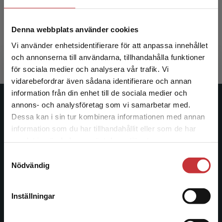
Svensson, Lennart m.fl. (red.)
Denna webbplats använder cookies
241 kr
inkl. moms
Vi använder enhetsidentifierare för att anpassa innehållet
Exkl. moms: 227 kr
och annonserna till användarna, tillhandahålla funktioner
för sociala medier och analysera vår trafik. Vi
Begränsad fraktregion
vidarebefordrar även sådana identifierare och annan
information från din enhet till de sociala medier och
annons- och analysföretag som vi samarbetar med.
Studentlitteratur
Dessa kan i sin tur kombinera informationen med annan
information som du har tillhandahållit eller som de har
Studentlitteratur grundades 1963 och är idag Sveriges
Det verkar som att du besöker
samlat in när du har använt deras tjänster.
ledande utbildningsförlag. Med läromedel, kurslitteratur,
studentlitteratur.se via en enhet utanför Sverige.
facklitteratur, utbildningar och digitala
Samtyckesval
Vi erbjuder inte leveranser utanför Sverige. För
Nödvändig
informationstjänster i utbudet, finns Studentlitteratur med
att kunna slutföra ett köp måste
längs hela kunskapsresan.
leveransadressen vara i Sverige.
Läs mer
Inställningar
Kontakta oss
Kontakta kundservice