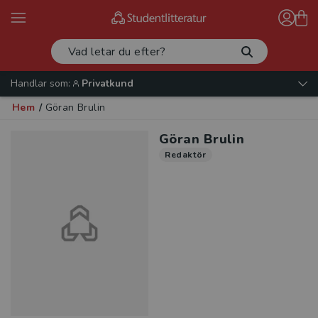
Handlar som:
Privatkund
Hem
/
Göran Brulin
Göran Brulin
Redaktör