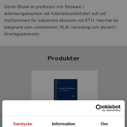
Göran Brulin är professor och forskare i
arbetsorganisation vid Arbetslivsinstitutet och vid
Institutionen för industriell ekonomi vid KTH. Han har en
bakgrund som civilekonom, fil.dr i sociologi och docent i
företagsekonomi.
Produkter
Samtycke
Information
Om
Lärande utvärdering